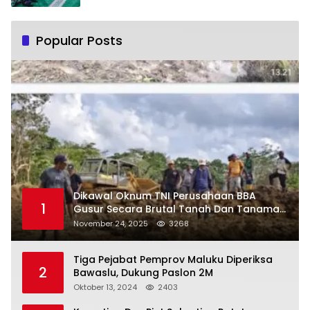
Popular Posts
Dikawal Oknum TNI Perusahaan BBA
1
Gusur Secara Brutal Tanah Dan Tanaman
Warga, Akademisi Unpatti Minta Pangdam
November 24, 2025
3268
Tertibkan Anggotanya
Tiga Pejabat Pemprov Maluku Diperiksa
2
Bawaslu, Dukung Paslon 2M
Oktober 13, 2024
2403