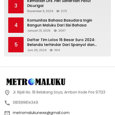
Kematian Drs. Piet Sahertian Patut
3
Dicurigai
November 8, 2024
2172
Komunitas Bahasa Basudara Ingin
4
Bangun Maluku Dari Sisi Bahasa
Januari 31, 2025
2097
Daftar Tim Lolos 16 Besar Euro 2024:
5
Belanda terhindar Dari Spanyol dan
Ingriss, Prancis Bertemu Belgia
Juni 26, 2024
1914
Jl. Rijali No. 18 Belakang Soya, Ambon Kode Pos 97123
081399814349
metromalukunews@gmail.com