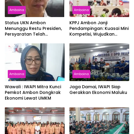
Amboina
Amboina
Status UKN Ambon
KPPJ Ambon Janji
Menunggu Restu Presiden,
Pendampingan: Kuasai Mini
Persyaratan Telah
Kompetisi, Wujudkan
Rampung
Pengadaan Bersih dan
Tepat Sasaran
Amboina
Amboina
Wawali : IWAPI Mitra Kunci
Jaga Damai, IWAPI Siap
Pemkot Ambon Dongkrak
Gerakkan Ekonomi Maluku
Ekonomi Lewat UMKM