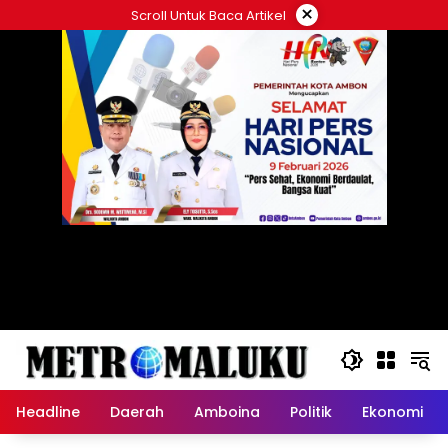
Langsung
×
Scroll Untuk Baca Artikel
ke
konten
Headline
Daerah
Amboina
Politik
Ekonomi