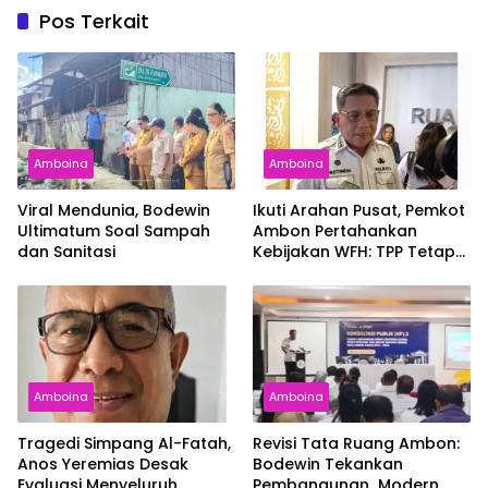
Pos Terkait
Amboina
Amboina
Viral Mendunia, Bodewin
Ikuti Arahan Pusat, Pemkot
Ultimatum Soal Sampah
Ambon Pertahankan
dan Sanitasi
Kebijakan WFH: TPP Tetap
Diberikan
Amboina
Amboina
Tragedi Simpang Al-Fatah,
Revisi Tata Ruang Ambon:
Anos Yeremias Desak
Bodewin Tekankan
Evaluasi Menyeluruh
Pembangunan Modern