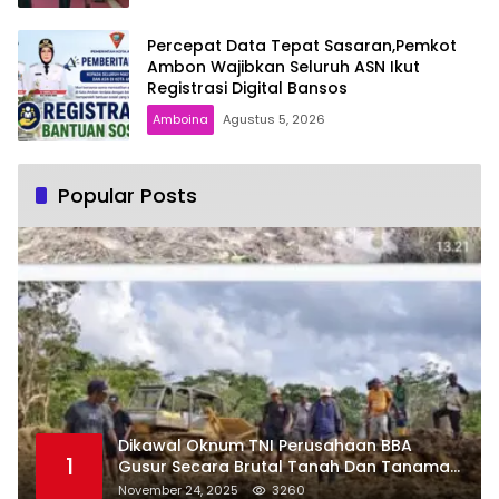
Percepat Data Tepat Sasaran,Pemkot
Ambon Wajibkan Seluruh ASN Ikut
Registrasi Digital Bansos
Amboina
Agustus 5, 2026
Popular Posts
Dikawal Oknum TNI Perusahaan BBA
1
Gusur Secara Brutal Tanah Dan Tanaman
Warga, Akademisi Unpatti Minta Pangdam
November 24, 2025
3260