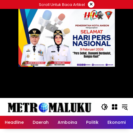
Langsung
×
Scroll Untuk Baca Artikel
ke
konten
Headline
Daerah
Amboina
Politik
Ekonomi