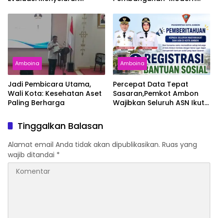
Angkutan Kontainer
dan Ramah Lingkungan
Amboina
Amboina
Jadi Pembicara Utama,
Percepat Data Tepat
Wali Kota: Kesehatan Aset
Sasaran,Pemkot Ambon
Paling Berharga
Wajibkan Seluruh ASN Ikut
Registrasi Digital Bansos
Tinggalkan Balasan
Alamat email Anda tidak akan dipublikasikan.
Ruas yang
wajib ditandai
*