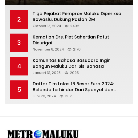
Tertibkan Anggotanya
Tiga Pejabat Pemprov Maluku Diperiksa
2
Bawaslu, Dukung Paslon 2M
Oktober 13, 2024
2402
Kematian Drs. Piet Sahertian Patut
3
Dicurigai
November 8, 2024
2170
Komunitas Bahasa Basudara Ingin
4
Bangun Maluku Dari Sisi Bahasa
Januari 31, 2025
2095
Daftar Tim Lolos 16 Besar Euro 2024:
5
Belanda terhindar Dari Spanyol dan
Ingriss, Prancis Bertemu Belgia
Juni 26, 2024
1912