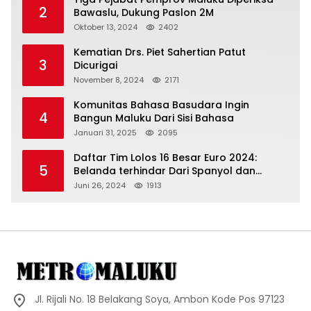
2
Bawaslu, Dukung Paslon 2M
Oktober 13, 2024
2402
Kematian Drs. Piet Sahertian Patut
3
Dicurigai
November 8, 2024
2171
Komunitas Bahasa Basudara Ingin
4
Bangun Maluku Dari Sisi Bahasa
Januari 31, 2025
2095
Daftar Tim Lolos 16 Besar Euro 2024:
5
Belanda terhindar Dari Spanyol dan
Ingriss, Prancis Bertemu Belgia
Juni 26, 2024
1913
Jl. Rijali No. 18 Belakang Soya, Ambon Kode Pos 97123