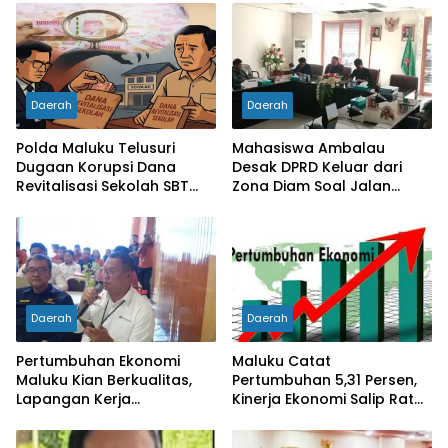
Daerah
Daerah
Polda Maluku Telusuri
Mahasiswa Ambalau
Dugaan Korupsi Dana
Desak DPRD Keluar dari
Revitalisasi Sekolah SBT
Zona Diam Soal Jalan
Rp27 Miliar, Kadisdik
Lingkar
Diperiksa
Daerah
Daerah
Pertumbuhan Ekonomi
Maluku Catat
Maluku Kian Berkualitas,
Pertumbuhan 5,31 Persen,
Lapangan Kerja
Kinerja Ekonomi Salip Rata-
Bertambah dan
Rata Nasional
Kemiskinan Turun