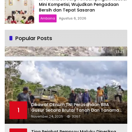
Mini Kompetisi, Wujudkan Pengadaan
Bersih dan Tepat Sasaran
Amboina
Agustus 6, 2026
Popular Posts
Dikawal Oknum TNI Perusahaan BBA
1
Gusur Secara Brutal Tanah Dan Tanaman
Warga, Akademisi Unpatti Minta Pangdam
November 24, 2025
3267
Tertibkan Anggotanya
Tiga Pejabat Pemprov Maluku Diperiksa