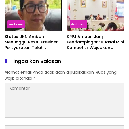
Amboina
Amboina
Status UKN Ambon
KPPJ Ambon Janji
Menunggu Restu Presiden,
Pendampingan: Kuasai Mini
Persyaratan Telah
Kompetisi, Wujudkan
Rampung
Pengadaan Bersih dan
Tepat Sasaran
Tinggalkan Balasan
Alamat email Anda tidak akan dipublikasikan.
Ruas yang
wajib ditandai
*