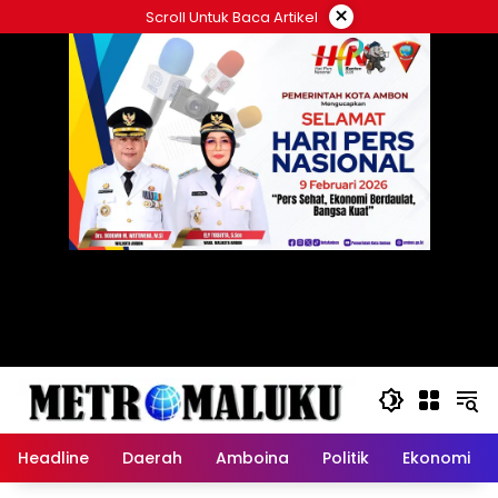
Langsung
×
Scroll Untuk Baca Artikel
ke
konten
Headline
Daerah
Amboina
Politik
Ekonomi