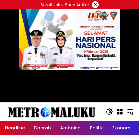
Langsung
×
Scroll Untuk Baca Artikel
ke
konten
Headline
Daerah
Amboina
Politik
Ekonomi