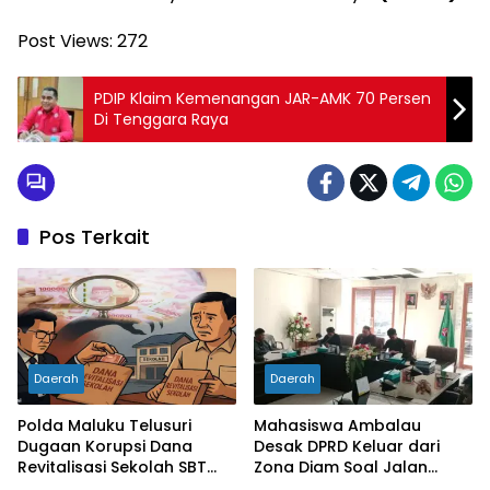
Post Views:
272
PDIP Klaim Kemenangan JAR-AMK 70 Persen
Di Tenggara Raya
Pos Terkait
Daerah
Daerah
Polda Maluku Telusuri
Mahasiswa Ambalau
Dugaan Korupsi Dana
Desak DPRD Keluar dari
Revitalisasi Sekolah SBT
Zona Diam Soal Jalan
Rp27 Miliar, Kadisdik
Lingkar