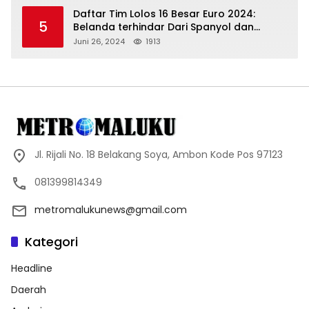
Daftar Tim Lolos 16 Besar Euro 2024:
5
Belanda terhindar Dari Spanyol dan
Ingriss, Prancis Bertemu Belgia
Juni 26, 2024
1913
Jl. Rijali No. 18 Belakang Soya, Ambon Kode Pos 97123
081399814349
metromalukunews@gmail.com
Kategori
Headline
Daerah