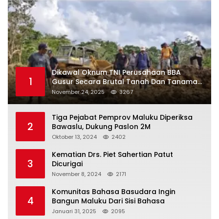
Dikawal Oknum TNI Perusahaan BBA
1
Gusur Secara Brutal Tanah Dan Tanaman
Warga, Akademisi Unpatti Minta Pangdam
November 24, 2025
3267
Tertibkan Anggotanya
Tiga Pejabat Pemprov Maluku Diperiksa
2
Bawaslu, Dukung Paslon 2M
Oktober 13, 2024
2402
Kematian Drs. Piet Sahertian Patut
3
Dicurigai
November 8, 2024
2171
Komunitas Bahasa Basudara Ingin
4
Bangun Maluku Dari Sisi Bahasa
Januari 31, 2025
2095