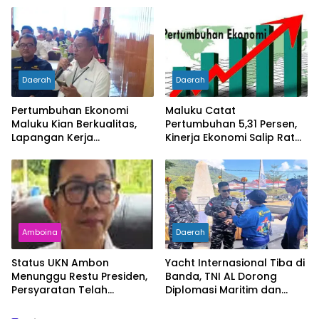
Diperiksa
Daerah
Daerah
Pertumbuhan Ekonomi
Maluku Catat
Maluku Kian Berkualitas,
Pertumbuhan 5,31 Persen,
Lapangan Kerja
Kinerja Ekonomi Salip Rata-
Bertambah dan
Rata Nasional
Kemiskinan Turun
Amboina
Daerah
Status UKN Ambon
Yacht Internasional Tiba di
Menunggu Restu Presiden,
Banda, TNI AL Dorong
Persyaratan Telah
Diplomasi Maritim dan
Rampung
Pariwisata Maluku