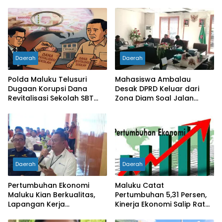
Daerah
Daerah
Polda Maluku Telusuri
Mahasiswa Ambalau
Dugaan Korupsi Dana
Desak DPRD Keluar dari
Revitalisasi Sekolah SBT
Zona Diam Soal Jalan
Rp27 Miliar, Kadisdik
Lingkar
Diperiksa
Daerah
Daerah
Pertumbuhan Ekonomi
Maluku Catat
Maluku Kian Berkualitas,
Pertumbuhan 5,31 Persen,
Lapangan Kerja
Kinerja Ekonomi Salip Rata-
Bertambah dan
Rata Nasional