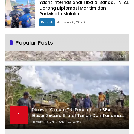
Yacht Internasional Tiba di Banda, TNI AL
Dorong Diplomasi Maritim dan
Pariwisata Maluku
Daerah
Agustus 6, 2026
Popular Posts
Dikawal Oknum TNI Perusahaan BBA
1
Gusur Secara Brutal Tanah Dan Tanaman
Warga, Akademisi Unpatti Minta Pangdam
November 24, 2025
3267
Tertibkan Anggotanya