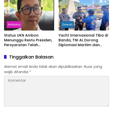
Kemiskinan Turun
Amboina
Daerah
Status UKN Ambon
Yacht Internasional Tiba di
Menunggu Restu Presiden,
Banda, TNI AL Dorong
Persyaratan Telah
Diplomasi Maritim dan
Rampung
Pariwisata Maluku
Tinggalkan Balasan
Alamat email Anda tidak akan dipublikasikan.
Ruas yang
wajib ditandai
*