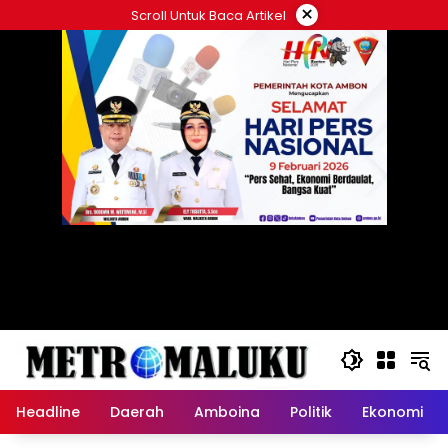
Langsung
×
Scroll Untuk Baca Artikel
ke
konten
Headline
Daerah
Amboina
Politik
Ekonomi