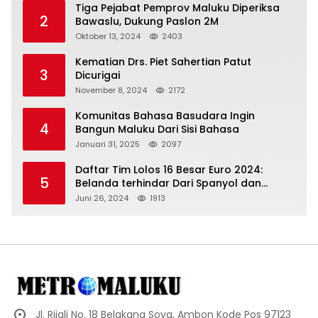
Tiga Pejabat Pemprov Maluku Diperiksa
2
Bawaslu, Dukung Paslon 2M
Oktober 13, 2024
2403
Kematian Drs. Piet Sahertian Patut
3
Dicurigai
November 8, 2024
2172
Komunitas Bahasa Basudara Ingin
4
Bangun Maluku Dari Sisi Bahasa
Januari 31, 2025
2097
Daftar Tim Lolos 16 Besar Euro 2024:
5
Belanda terhindar Dari Spanyol dan
Ingriss, Prancis Bertemu Belgia
Juni 26, 2024
1913
Jl. Rijali No. 18 Belakang Soya, Ambon Kode Pos 97123