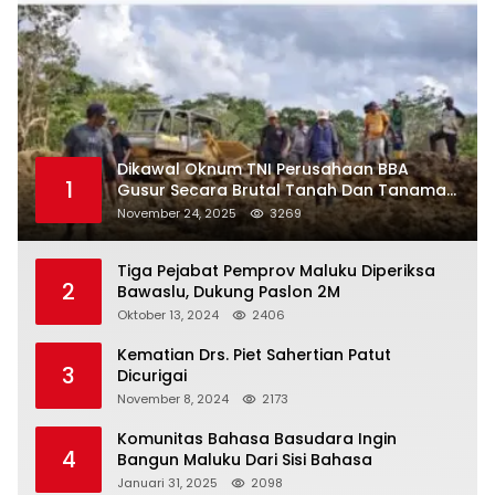
Dikawal Oknum TNI Perusahaan BBA
1
Gusur Secara Brutal Tanah Dan Tanaman
Warga, Akademisi Unpatti Minta Pangdam
November 24, 2025
3269
Tertibkan Anggotanya
Tiga Pejabat Pemprov Maluku Diperiksa
2
Bawaslu, Dukung Paslon 2M
Oktober 13, 2024
2406
Kematian Drs. Piet Sahertian Patut
3
Dicurigai
November 8, 2024
2173
Komunitas Bahasa Basudara Ingin
4
Bangun Maluku Dari Sisi Bahasa
Januari 31, 2025
2098