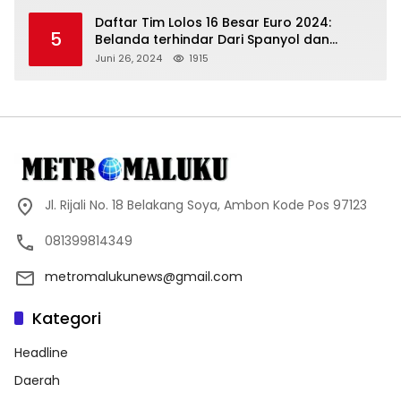
Daftar Tim Lolos 16 Besar Euro 2024:
5
Belanda terhindar Dari Spanyol dan
Ingriss, Prancis Bertemu Belgia
Juni 26, 2024
1915
Jl. Rijali No. 18 Belakang Soya, Ambon Kode Pos 97123
081399814349
metromalukunews@gmail.com
Kategori
Headline
Daerah