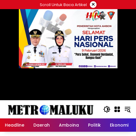
Langsung
×
Scroll Untuk Baca Artikel
ke
konten
Headline
Daerah
Amboina
Politik
Ekonomi