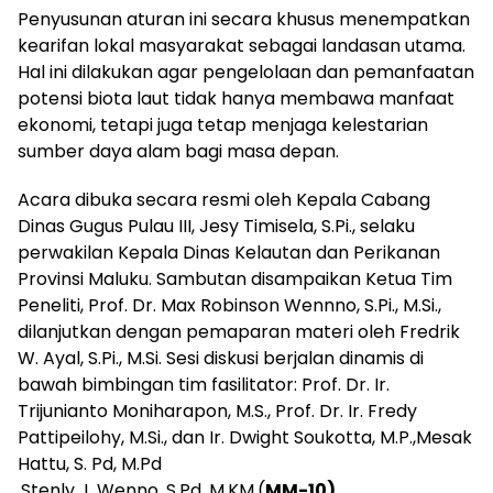
Penyusunan aturan ini secara khusus menempatkan
kearifan lokal masyarakat sebagai landasan utama.
Hal ini dilakukan agar pengelolaan dan pemanfaatan
potensi biota laut tidak hanya membawa manfaat
ekonomi, tetapi juga tetap menjaga kelestarian
sumber daya alam bagi masa depan.
Acara dibuka secara resmi oleh Kepala Cabang
Dinas Gugus Pulau III, Jesy Timisela, S.Pi., selaku
perwakilan Kepala Dinas Kelautan dan Perikanan
Provinsi Maluku. Sambutan disampaikan Ketua Tim
Peneliti, Prof. Dr. Max Robinson Wennno, S.Pi., M.Si.,
dilanjutkan dengan pemaparan materi oleh Fredrik
W. Ayal, S.Pi., M.Si. Sesi diskusi berjalan dinamis di
bawah bimbingan tim fasilitator: Prof. Dr. Ir.
Trijunianto Moniharapon, M.S., Prof. Dr. Ir. Fredy
Pattipeilohy, M.Si., dan Ir. Dwight Soukotta, M.P.,Mesak
Hattu, S. Pd, M.Pd
,Stenly J. Wenno, S.Pd, M.KM.(
MM-10)