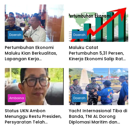
Rp27 Miliar, Kadisdik
Lingkar
Diperiksa
Daerah
Daerah
Pertumbuhan Ekonomi
Maluku Catat
Maluku Kian Berkualitas,
Pertumbuhan 5,31 Persen,
Lapangan Kerja
Kinerja Ekonomi Salip Rata-
Bertambah dan
Rata Nasional
Kemiskinan Turun
Amboina
Daerah
Status UKN Ambon
Yacht Internasional Tiba di
Menunggu Restu Presiden,
Banda, TNI AL Dorong
Persyaratan Telah
Diplomasi Maritim dan
Rampung
Pariwisata Maluku