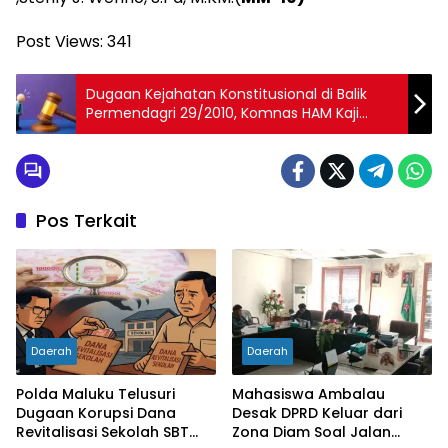
Post Views:
341
Dugaan Kejahatan Konstitusional di Balik
Permendagri 29/2010, Komnas HAM Kaji
Ulang Nasib Negeri Adat Samasuru
Pos Terkait
Daerah
Daerah
Polda Maluku Telusuri
Mahasiswa Ambalau
Dugaan Korupsi Dana
Desak DPRD Keluar dari
Revitalisasi Sekolah SBT
Zona Diam Soal Jalan