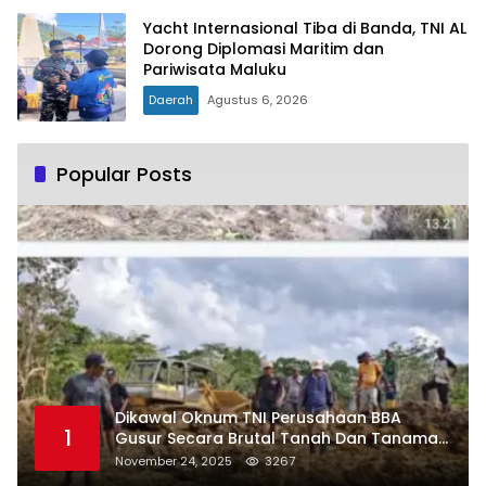
Yacht Internasional Tiba di Banda, TNI AL
Dorong Diplomasi Maritim dan
Pariwisata Maluku
Daerah
Agustus 6, 2026
Popular Posts
Dikawal Oknum TNI Perusahaan BBA
1
Gusur Secara Brutal Tanah Dan Tanaman
Warga, Akademisi Unpatti Minta Pangdam
November 24, 2025
3267
Tertibkan Anggotanya