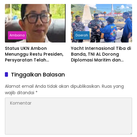
Bertambah dan
Rata Nasional
Kemiskinan Turun
Amboina
Daerah
Status UKN Ambon
Yacht Internasional Tiba di
Menunggu Restu Presiden,
Banda, TNI AL Dorong
Persyaratan Telah
Diplomasi Maritim dan
Rampung
Pariwisata Maluku
Tinggalkan Balasan
Alamat email Anda tidak akan dipublikasikan.
Ruas yang
wajib ditandai
*