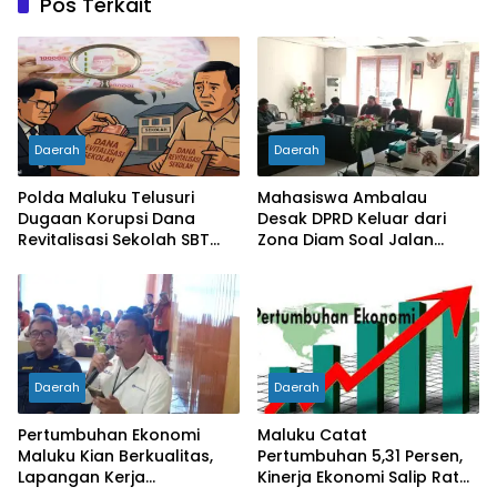
Pos Terkait
Daerah
Daerah
Polda Maluku Telusuri
Mahasiswa Ambalau
Dugaan Korupsi Dana
Desak DPRD Keluar dari
Revitalisasi Sekolah SBT
Zona Diam Soal Jalan
Rp27 Miliar, Kadisdik
Lingkar
Diperiksa
Daerah
Daerah
Pertumbuhan Ekonomi
Maluku Catat
Maluku Kian Berkualitas,
Pertumbuhan 5,31 Persen,
Lapangan Kerja
Kinerja Ekonomi Salip Rata-