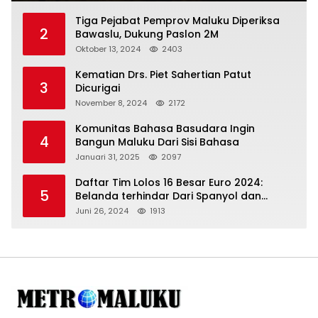
Tiga Pejabat Pemprov Maluku Diperiksa
2
Bawaslu, Dukung Paslon 2M
Oktober 13, 2024
2403
Kematian Drs. Piet Sahertian Patut
3
Dicurigai
November 8, 2024
2172
Komunitas Bahasa Basudara Ingin
4
Bangun Maluku Dari Sisi Bahasa
Januari 31, 2025
2097
Daftar Tim Lolos 16 Besar Euro 2024:
5
Belanda terhindar Dari Spanyol dan
Ingriss, Prancis Bertemu Belgia
Juni 26, 2024
1913