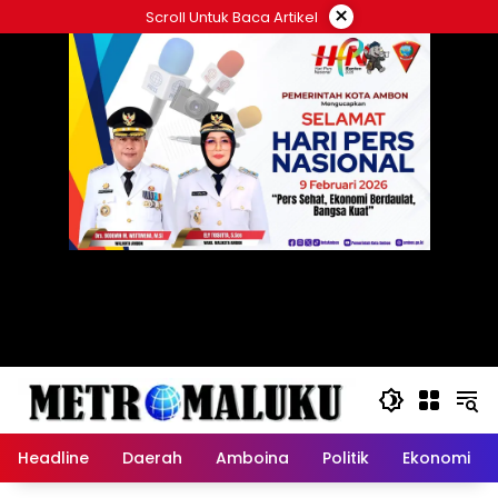
Langsung
×
Scroll Untuk Baca Artikel
ke
konten
Headline
Daerah
Amboina
Politik
Ekonomi