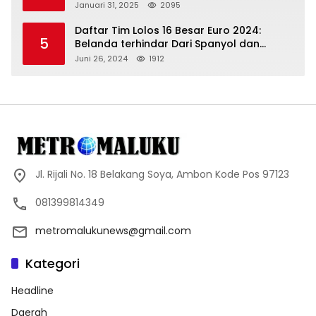
Januari 31, 2025
2095
Daftar Tim Lolos 16 Besar Euro 2024:
5
Belanda terhindar Dari Spanyol dan
Ingriss, Prancis Bertemu Belgia
Juni 26, 2024
1912
Jl. Rijali No. 18 Belakang Soya, Ambon Kode Pos 97123
081399814349
metromalukunews@gmail.com
Kategori
Headline
Daerah