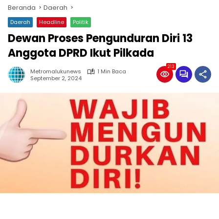
Beranda
Daerah
Daerah
Headline
Politik
Dewan Proses Pengunduran Diri 13
Anggota DPRD Ikut Pilkada
213
Metromalukunews
1 Min Baca
September 2, 2024