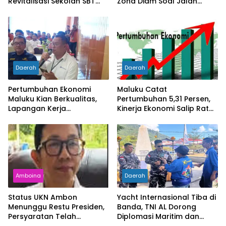
Revitalisasi Sekolah SBT
Zona Diam Soal Jalan
Rp27 Miliar, Kadisdik
Lingkar
Diperiksa
Daerah
Daerah
Pertumbuhan Ekonomi
Maluku Catat
Maluku Kian Berkualitas,
Pertumbuhan 5,31 Persen,
Lapangan Kerja
Kinerja Ekonomi Salip Rata-
Bertambah dan
Rata Nasional
Kemiskinan Turun
Amboina
Daerah
Status UKN Ambon
Yacht Internasional Tiba di
Menunggu Restu Presiden,
Banda, TNI AL Dorong
Persyaratan Telah
Diplomasi Maritim dan