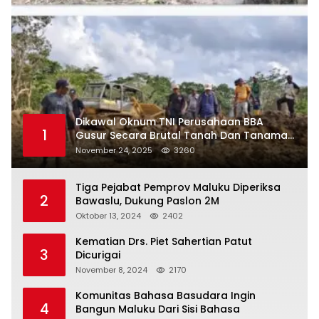
Dikawal Oknum TNI Perusahaan BBA
1
Gusur Secara Brutal Tanah Dan Tanaman
Warga, Akademisi Unpatti Minta Pangdam
November 24, 2025
3260
Tertibkan Anggotanya
Tiga Pejabat Pemprov Maluku Diperiksa
2
Bawaslu, Dukung Paslon 2M
Oktober 13, 2024
2402
Kematian Drs. Piet Sahertian Patut
3
Dicurigai
November 8, 2024
2170
Komunitas Bahasa Basudara Ingin
4
Bangun Maluku Dari Sisi Bahasa