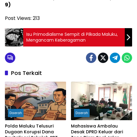
9)
Post Views:
213
Isu Primodialisme Sempit di Pilkada Maluku,
Mengancam Keberagaman
Pos Terkait
Daerah
Daerah
Polda Maluku Telusuri
Mahasiswa Ambalau
Dugaan Korupsi Dana
Desak DPRD Keluar dari