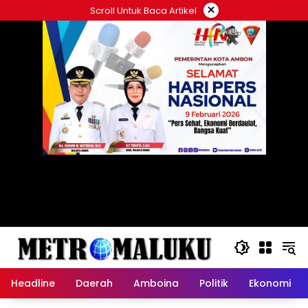
Langsung
×
Scroll Untuk Baca Artikel
ke
konten
Headline
Daerah
Amboina
Politik
Ekonomi