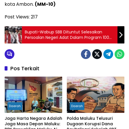
kota Ambon.
(MM-10)
Post Views:
217
Bupati-Wabup SBB Dituntut Selesaikan
Persoalan Negeri Adat Dalam Program 100
Hari Kerja
Pos Terkait
Daerah
Daerah
Jaga Harta Negara Adalah
Polda Maluku Telusuri
Jaga Masa Depan Maluku:
Dugaan Korupsi Dana