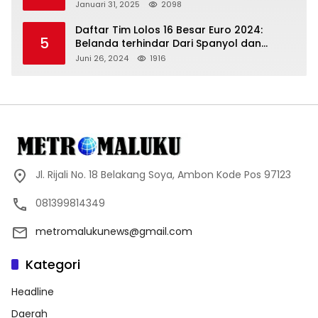
Januari 31, 2025
2098
Daftar Tim Lolos 16 Besar Euro 2024:
5
Belanda terhindar Dari Spanyol dan
Ingriss, Prancis Bertemu Belgia
Juni 26, 2024
1916
Jl. Rijali No. 18 Belakang Soya, Ambon Kode Pos 97123
081399814349
metromalukunews@gmail.com
Kategori
Headline
Daerah