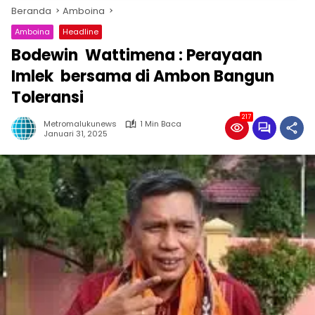
Beranda
Amboina
Amboina
Headline
Bodewin Wattimena : Perayaan
Imlek bersama di Ambon Bangun
Toleransi
217
Metromalukunews
1 Min Baca
Januari 31, 2025