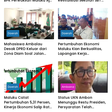
BPK Perwakilan Maluku Ajak
Revitalisasi Sekolah SBT
Media Jadi Mitra
Rp27 Miliar, Kadisdik
Pengawasan Kritis dan
Diperiksa
Berimbang
Daerah
Daerah
Mahasiswa Ambalau
Pertumbuhan Ekonomi
Desak DPRD Keluar dari
Maluku Kian Berkualitas,
Zona Diam Soal Jalan
Lapangan Kerja
Lingkar
Bertambah dan
Kemiskinan Turun
Daerah
Amboina
Maluku Catat
Status UKN Ambon
Pertumbuhan 5,31 Persen,
Menunggu Restu Presiden,
Kinerja Ekonomi Salip Rata-
Persyaratan Telah
Rata Nasional
Rampung