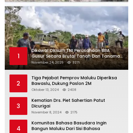
Dikawal Oknum TNI Perusahaan BBA
1
Gusur Secara Brutal Tanah Dan Tanaman
Warga, Akademisi Unpatti Minta Pangdam
November 24, 2025
3271
Tertibkan Anggotanya
Tiga Pejabat Pemprov Maluku Diperiksa
2
Bawaslu, Dukung Paslon 2M
Oktober 13, 2024
2408
Kematian Drs. Piet Sahertian Patut
3
Dicurigai
November 8, 2024
2175
Komunitas Bahasa Basudara Ingin
4
Bangun Maluku Dari Sisi Bahasa