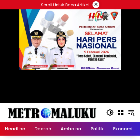
Langsung
×
Scroll Untuk Baca Artikel
ke
konten
Headline
Daerah
Amboina
Politik
Ekonomi