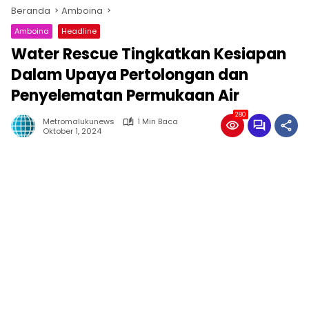
Beranda
Amboina
Amboina
Headline
Water Rescue Tingkatkan Kesiapan
Dalam Upaya Pertolongan dan
Penyelematan Permukaan Air
280
Metromalukunews
1 Min Baca
Oktober 1, 2024