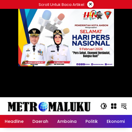
Langsung
×
Scroll Untuk Baca Artikel
ke
konten
Headline
Daerah
Amboina
Politik
Ekonomi