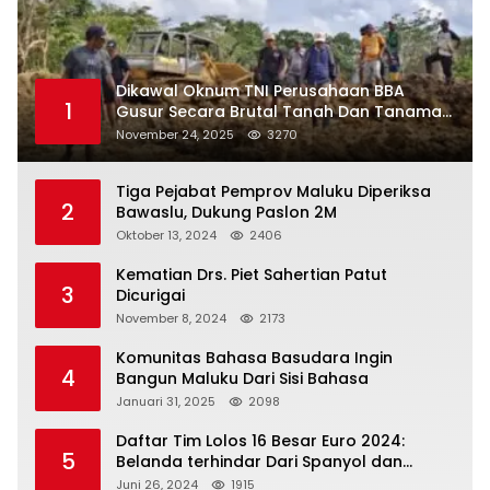
Dikawal Oknum TNI Perusahaan BBA
1
Gusur Secara Brutal Tanah Dan Tanaman
Warga, Akademisi Unpatti Minta Pangdam
November 24, 2025
3270
Tertibkan Anggotanya
Tiga Pejabat Pemprov Maluku Diperiksa
2
Bawaslu, Dukung Paslon 2M
Oktober 13, 2024
2406
Kematian Drs. Piet Sahertian Patut
3
Dicurigai
November 8, 2024
2173
Komunitas Bahasa Basudara Ingin
4
Bangun Maluku Dari Sisi Bahasa
Januari 31, 2025
2098
Daftar Tim Lolos 16 Besar Euro 2024:
5
Belanda terhindar Dari Spanyol dan
Ingriss, Prancis Bertemu Belgia
Juni 26, 2024
1915