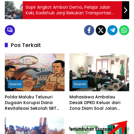
Sopir Angkot Ambon Demo, Pelajar Jalan
Kaki, Kadishub Janji Bekukan Transportasi
Online
Pos Terkait
Daerah
Daerah
Polda Maluku Telusuri
Mahasiswa Ambalau
Dugaan Korupsi Dana
Desak DPRD Keluar dari
Revitalisasi Sekolah SBT
Zona Diam Soal Jalan
Rp27 Miliar, Kadisdik
Lingkar
Diperiksa