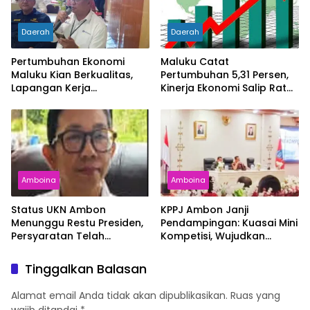
Daerah
Daerah
Pertumbuhan Ekonomi
Maluku Catat
Maluku Kian Berkualitas,
Pertumbuhan 5,31 Persen,
Lapangan Kerja
Kinerja Ekonomi Salip Rata-
Bertambah dan
Rata Nasional
Kemiskinan Turun
Amboina
Amboina
Status UKN Ambon
KPPJ Ambon Janji
Menunggu Restu Presiden,
Pendampingan: Kuasai Mini
Persyaratan Telah
Kompetisi, Wujudkan
Rampung
Pengadaan Bersih dan
Tepat Sasaran
Tinggalkan Balasan
Alamat email Anda tidak akan dipublikasikan.
Ruas yang