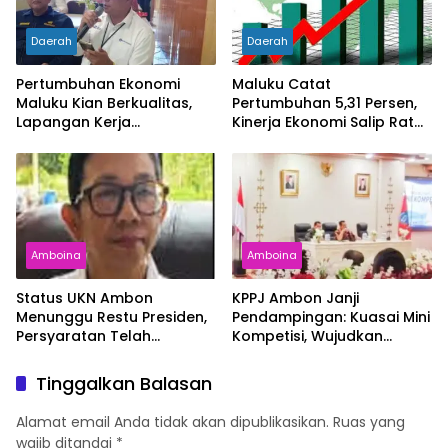
Daerah
Daerah
Pertumbuhan Ekonomi
Maluku Catat
Maluku Kian Berkualitas,
Pertumbuhan 5,31 Persen,
Lapangan Kerja
Kinerja Ekonomi Salip Rata-
Bertambah dan
Rata Nasional
Kemiskinan Turun
Amboina
Amboina
Status UKN Ambon
KPPJ Ambon Janji
Menunggu Restu Presiden,
Pendampingan: Kuasai Mini
Persyaratan Telah
Kompetisi, Wujudkan
Rampung
Pengadaan Bersih dan
Tepat Sasaran
Tinggalkan Balasan
Alamat email Anda tidak akan dipublikasikan.
Ruas yang
wajib ditandai
*