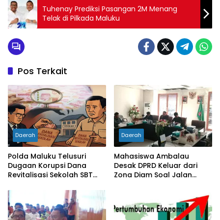
Tuhenay Prediksi Pasangan 2M Menang
Telak di Pilkada Maluku
Pos Terkait
Daerah
Daerah
Polda Maluku Telusuri
Mahasiswa Ambalau
Dugaan Korupsi Dana
Desak DPRD Keluar dari
Revitalisasi Sekolah SBT
Zona Diam Soal Jalan
Rp27 Miliar, Kadisdik
Lingkar
Diperiksa