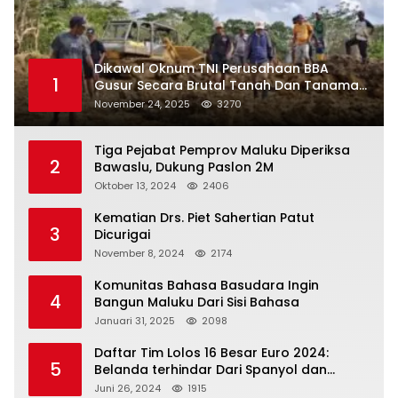
Dikawal Oknum TNI Perusahaan BBA
1
Gusur Secara Brutal Tanah Dan Tanaman
Warga, Akademisi Unpatti Minta Pangdam
November 24, 2025
3270
Tertibkan Anggotanya
Tiga Pejabat Pemprov Maluku Diperiksa
2
Bawaslu, Dukung Paslon 2M
Oktober 13, 2024
2406
Kematian Drs. Piet Sahertian Patut
3
Dicurigai
November 8, 2024
2174
Komunitas Bahasa Basudara Ingin
4
Bangun Maluku Dari Sisi Bahasa
Januari 31, 2025
2098
Daftar Tim Lolos 16 Besar Euro 2024:
5
Belanda terhindar Dari Spanyol dan
Ingriss, Prancis Bertemu Belgia
Juni 26, 2024
1915