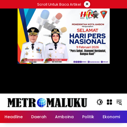
Langsung
×
Scroll Untuk Baca Artikel
ke
konten
Headline
Daerah
Amboina
Politik
Ekonomi