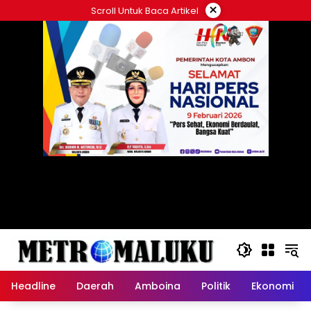
Langsung
×
Scroll Untuk Baca Artikel
ke
konten
Headline
Daerah
Amboina
Politik
Ekonomi