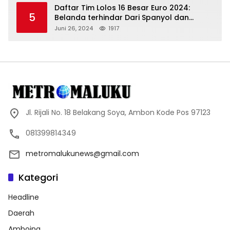
Daftar Tim Lolos 16 Besar Euro 2024:
5
Belanda terhindar Dari Spanyol dan
Ingriss, Prancis Bertemu Belgia
Juni 26, 2024
1917
Jl. Rijali No. 18 Belakang Soya, Ambon Kode Pos 97123
081399814349
metromalukunews@gmail.com
Kategori
Headline
Daerah
Amboina