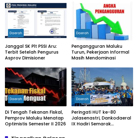
Daerah
Daerah
Janggal SK Plt PSSI Aru:
Pengangguran Maluku
Terbit Setelah Pengurus
Turun, Pekerjaan Informal
Asprov Dimisioner
Masih Mendominasi
Daerah
Daerah
Di Tengah Tekanan Fiskal,
Peringati HUT ke-80
Pemprov Maluku Menatap
Jalasenastri, Dankodaeral
Optimistis Semester II 2026
IX Hadiri Semarak
Jalasenstri Run dan
Baksos