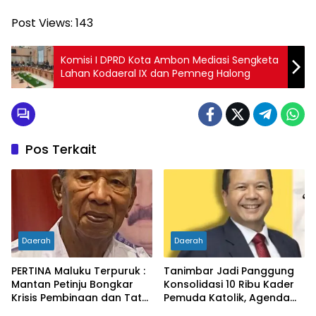
Post Views:
143
Komisi I DPRD Kota Ambon Mediasi Sengketa
Lahan Kodaeral IX dan Pemneg Halong
Pos Terkait
Daerah
Daerah
PERTINA Maluku Terpuruk :
Tanimbar Jadi Panggung
Mantan Petinju Bongkar
Konsolidasi 10 Ribu Kader
Krisis Pembinaan dan Tata
Pemuda Katolik, Agenda
Kelola
Masela Menguat