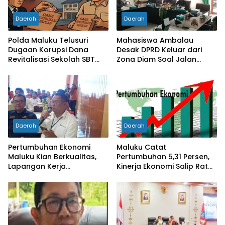
Daerah
Daerah
Polda Maluku Telusuri
Mahasiswa Ambalau
Dugaan Korupsi Dana
Desak DPRD Keluar dari
Revitalisasi Sekolah SBT
Zona Diam Soal Jalan
Rp27 Miliar, Kadisdik
Lingkar
Diperiksa
Daerah
Daerah
Pertumbuhan Ekonomi
Maluku Catat
Maluku Kian Berkualitas,
Pertumbuhan 5,31 Persen,
Lapangan Kerja
Kinerja Ekonomi Salip Rata-
Bertambah dan
Rata Nasional
Kemiskinan Turun