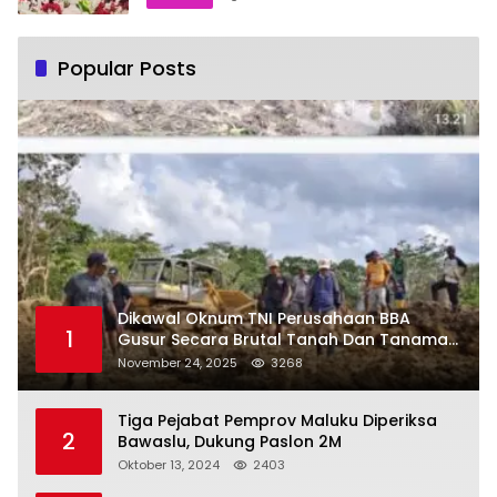
Popular Posts
Dikawal Oknum TNI Perusahaan BBA
1
Gusur Secara Brutal Tanah Dan Tanaman
Warga, Akademisi Unpatti Minta Pangdam
November 24, 2025
3268
Tertibkan Anggotanya
Tiga Pejabat Pemprov Maluku Diperiksa
2
Bawaslu, Dukung Paslon 2M
Oktober 13, 2024
2403