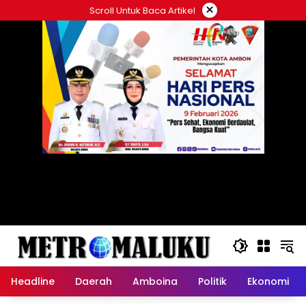
Langsung
×
Scroll Untuk Baca Artikel
ke
konten
Headline
Daerah
Amboina
Politik
Ekonomi