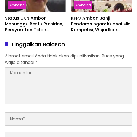
Amboina
Amboina
Status UKN Ambon
KPPJ Ambon Janji
Menunggu Restu Presiden,
Pendampingan: Kuasai Mini
Persyaratan Telah
Kompetisi, Wujudkan
Rampung
Pengadaan Bersih dan
Tepat Sasaran
Tinggalkan Balasan
Alamat email Anda tidak akan dipublikasikan.
Ruas yang
wajib ditandai
*