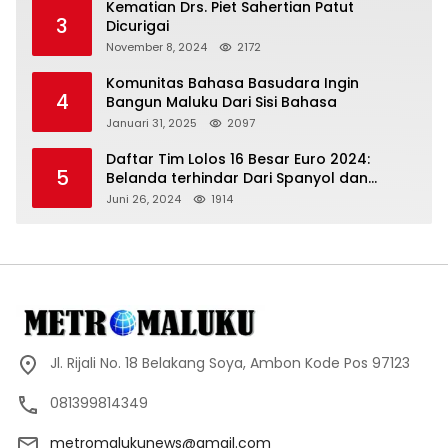
Kematian Drs. Piet Sahertian Patut
3
Dicurigai
November 8, 2024
2172
Komunitas Bahasa Basudara Ingin
4
Bangun Maluku Dari Sisi Bahasa
Januari 31, 2025
2097
Daftar Tim Lolos 16 Besar Euro 2024:
5
Belanda terhindar Dari Spanyol dan
Ingriss, Prancis Bertemu Belgia
Juni 26, 2024
1914
Jl. Rijali No. 18 Belakang Soya, Ambon Kode Pos 97123
081399814349
metromalukunews@gmail.com