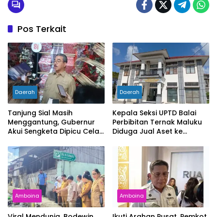
Pos Terkait
Daerah
Daerah
Tanjung Sial Masih
Kepala Seksi UPTD Balai
Menggantung, Gubernur
Perbibitan Ternak Maluku
Akui Sengketa Dipicu Celah
Diduga Jual Aset ke
UU Pemekaran
Pedagang Besi Tua
Amboina
Amboina
Viral Mendunia, Bodewin
Ikuti Arahan Pusat, Pemkot