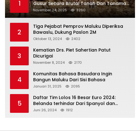
1
Gusur Secara Brutal Tanah Dan Tanaman
Warga, Akademisi Unpatti Minta Pangdam
November 24, 2025
3260
Tertibkan Anggotanya
Tiga Pejabat Pemprov Maluku Diperiksa
2
Bawaslu, Dukung Paslon 2M
Oktober 13, 2024
2402
Kematian Drs. Piet Sahertian Patut
3
Dicurigai
November 8, 2024
2170
Komunitas Bahasa Basudara Ingin
4
Bangun Maluku Dari Sisi Bahasa
Januari 31, 2025
2095
Daftar Tim Lolos 16 Besar Euro 2024:
5
Belanda terhindar Dari Spanyol dan
Ingriss, Prancis Bertemu Belgia
Juni 26, 2024
1912