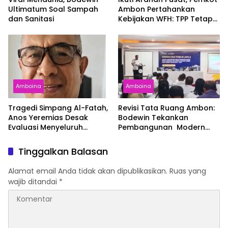
Ultimatum Soal Sampah
Ambon Pertahankan
dan Sanitasi
Kebijakan WFH: TPP Tetap
Diberikan
Amboina
Amboina
Tragedi Simpang Al-Fatah,
Revisi Tata Ruang Ambon:
Anos Yeremias Desak
Bodewin Tekankan
Evaluasi Menyeluruh
Pembangunan Modern
Angkutan Kontainer
dan Ramah Lingkungan
Tinggalkan Balasan
Alamat email Anda tidak akan dipublikasikan.
Ruas yang
wajib ditandai
*