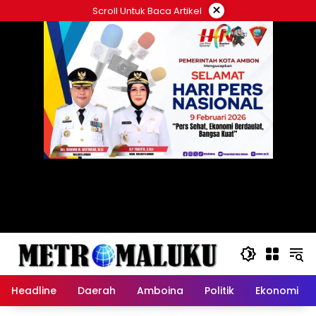
Langsung
×
Scroll Untuk Baca Artikel
ke
konten
Headline
Daerah
Amboina
Politik
Ekonomi