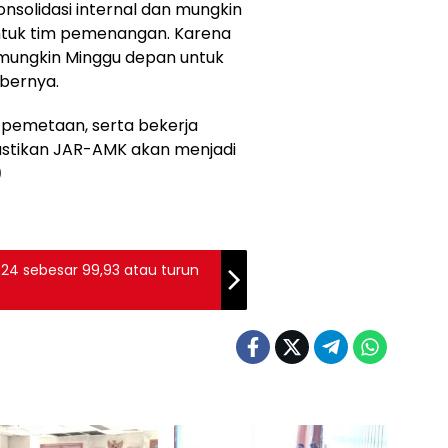
konsolidasi internal dan mungkin
entuk tim pemenangan. Karena
n mungkin Minggu depan untuk
bernya.
 pemetaan, serta bekerja
ipastikan JAR-AMK akan menjadi
)
024 sebesar 99,93 atau turun