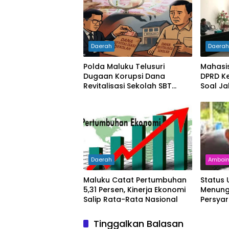
Daerah
Daera
Polda Maluku Telusuri
Mahasi
Dugaan Korupsi Dana
DPRD Ke
Revitalisasi Sekolah SBT
Soal Ja
Rp27 Miliar, Kadisdik
Diperiksa
Daerah
Amboi
Maluku Catat Pertumbuhan
Status
5,31 Persen, Kinerja Ekonomi
Menung
Salip Rata-Rata Nasional
Persya
Tinggalkan Balasan