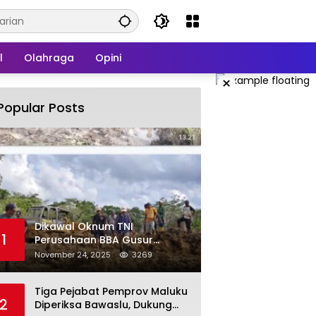
l
Olahraga
Opini
×
Popular Posts
Dikawal Oknum TNI
1
Perusahaan BBA Gusur
Secara Brutal Tanah Dan
November 24, 2025
3269
Tanaman Warga, Akademisi
Unpatti Minta Pangdam
Tiga Pejabat Pemprov Maluku
Tertibkan Anggotanya
2
Diperiksa Bawaslu, Dukung