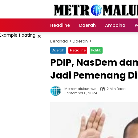
Langsung
ke
konten
Headline
Daerah
Amboina
P
×
Beranda
Daerah
Daerah
Headline
Politik
PDIP, NasDem da
Jadi Pemenang Di
Metromalukunews
2 Min Baca
September 6, 2024