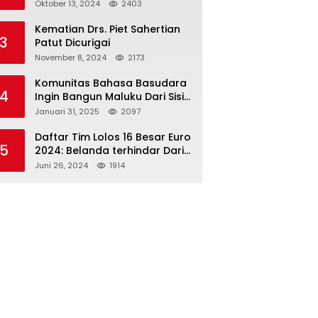
Paslon 2M
Oktober 13, 2024
2403
Kematian Drs. Piet Sahertian
3
Patut Dicurigai
November 8, 2024
2173
Komunitas Bahasa Basudara
4
Ingin Bangun Maluku Dari Sisi
Bahasa
Januari 31, 2025
2097
Daftar Tim Lolos 16 Besar Euro
5
2024: Belanda terhindar Dari
Spanyol dan Ingriss, Prancis
Juni 26, 2024
1914
Bertemu Belgia