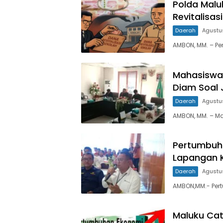
Polda Malu
Revitalisas
Daerah
Agustu
AMBON, MM. – Pe
Mahasiswa 
Diam Soal 
Daerah
Agustu
AMBON, MM. – M
Pertumbuha
Lapangan K
Daerah
Agustu
AMBON,MM.- Per
Maluku Cat