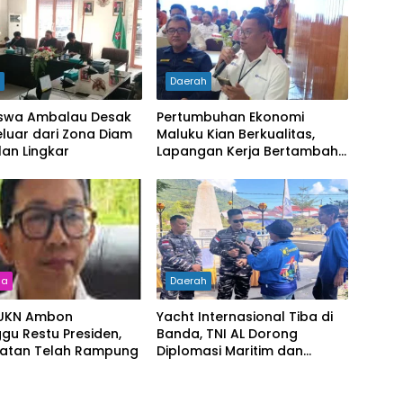
h
Daerah
swa Ambalau Desak
Pertumbuhan Ekonomi
luar dari Zona Diam
Maluku Kian Berkualitas,
lan Lingkar
Lapangan Kerja Bertambah
dan Kemiskinan Turun
na
Daerah
 UKN Ambon
Yacht Internasional Tiba di
gu Restu Presiden,
Banda, TNI AL Dorong
ratan Telah Rampung
Diplomasi Maritim dan
Pariwisata Maluku