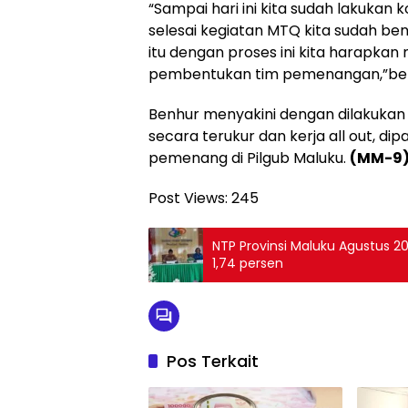
“Sampai hari ini kita sudah lakukan 
selesai kegiatan MTQ kita sudah b
itu dengan proses ini kita harapka
pembentukan tim pemenangan,”be
Benhur menyakini dengan dilakukan
secara terukur dan kerja all out, d
pemenang di Pilgub Maluku.
(MM-9
Post Views:
245
NTP Provinsi Maluku Agustus 2
1,74 persen
Pos Terkait