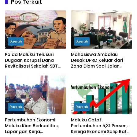
Pos Terkait
Daerah
Daerah
Polda Maluku Telusuri
Mahasiswa Ambalau
Dugaan Korupsi Dana
Desak DPRD Keluar dari
Revitalisasi Sekolah SBT
Zona Diam Soal Jalan
Rp27 Miliar, Kadisdik
Lingkar
Diperiksa
Daerah
Daerah
Pertumbuhan Ekonomi
Maluku Catat
Maluku Kian Berkualitas,
Pertumbuhan 5,31 Persen,
Lapangan Kerja
Kinerja Ekonomi Salip Rata-