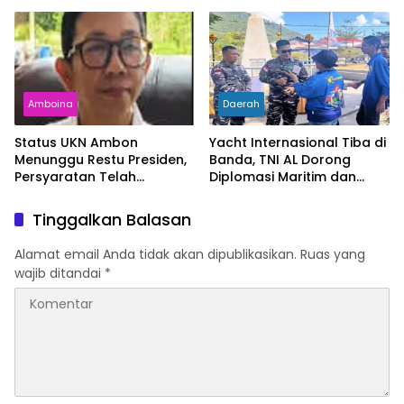
Bertambah dan
Rata Nasional
Kemiskinan Turun
Amboina
Daerah
Status UKN Ambon
Yacht Internasional Tiba di
Menunggu Restu Presiden,
Banda, TNI AL Dorong
Persyaratan Telah
Diplomasi Maritim dan
Rampung
Pariwisata Maluku
Tinggalkan Balasan
Alamat email Anda tidak akan dipublikasikan.
Ruas yang
wajib ditandai
*