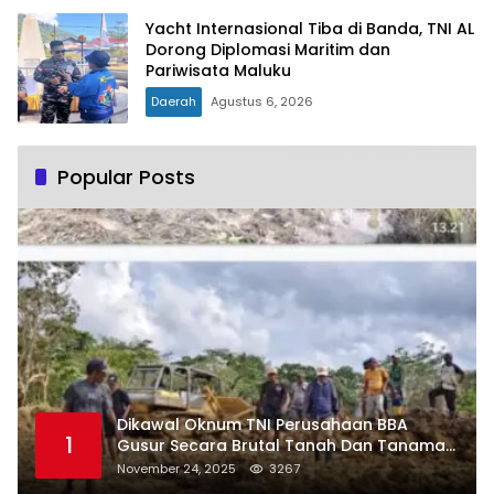
Yacht Internasional Tiba di Banda, TNI AL
Dorong Diplomasi Maritim dan
Pariwisata Maluku
Daerah
Agustus 6, 2026
Popular Posts
Dikawal Oknum TNI Perusahaan BBA
1
Gusur Secara Brutal Tanah Dan Tanaman
Warga, Akademisi Unpatti Minta Pangdam
November 24, 2025
3267
Tertibkan Anggotanya