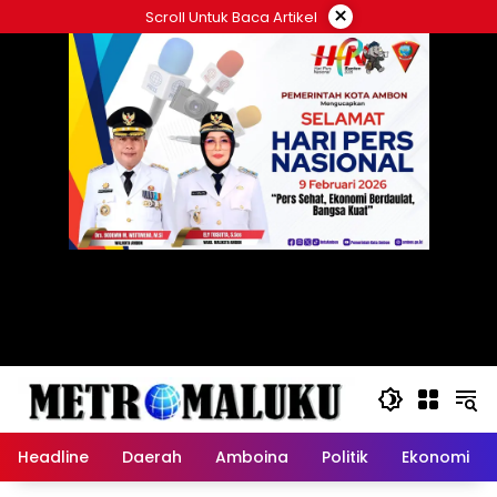
Langsung
×
Scroll Untuk Baca Artikel
ke
konten
Headline
Daerah
Amboina
Politik
Ekonomi