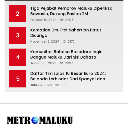
Tiga Pejabat Pemprov Maluku Diperiksa
2
Bawaslu, Dukung Paslon 2M
Oktober 13, 2024
2403
Kematian Drs. Piet Sahertian Patut
3
Dicurigai
November 8, 2024
2172
Komunitas Bahasa Basudara Ingin
4
Bangun Maluku Dari Sisi Bahasa
Januari 31, 2025
2097
Daftar Tim Lolos 16 Besar Euro 2024:
5
Belanda terhindar Dari Spanyol dan
Ingriss, Prancis Bertemu Belgia
Juni 26, 2024
1913