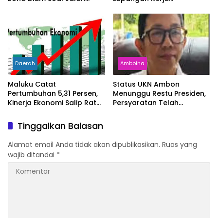
Lingkar
Bertambah dan
Kemiskinan Turun
Daerah
Amboina
Maluku Catat
Status UKN Ambon
Pertumbuhan 5,31 Persen,
Menunggu Restu Presiden,
Kinerja Ekonomi Salip Rata-
Persyaratan Telah
Rata Nasional
Rampung
Tinggalkan Balasan
Alamat email Anda tidak akan dipublikasikan.
Ruas yang
wajib ditandai
*