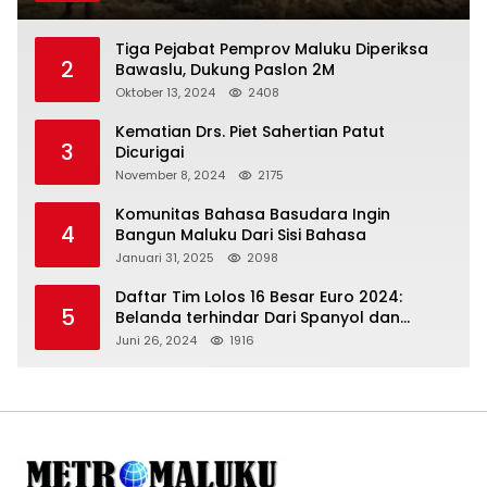
Tertibkan Anggotanya
Tiga Pejabat Pemprov Maluku Diperiksa
2
Bawaslu, Dukung Paslon 2M
Oktober 13, 2024
2408
Kematian Drs. Piet Sahertian Patut
3
Dicurigai
November 8, 2024
2175
Komunitas Bahasa Basudara Ingin
4
Bangun Maluku Dari Sisi Bahasa
Januari 31, 2025
2098
Daftar Tim Lolos 16 Besar Euro 2024:
5
Belanda terhindar Dari Spanyol dan
Ingriss, Prancis Bertemu Belgia
Juni 26, 2024
1916