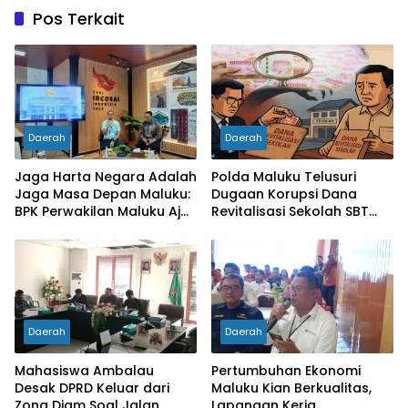
Pos Terkait
Daerah
Daerah
Jaga Harta Negara Adalah
Polda Maluku Telusuri
Jaga Masa Depan Maluku:
Dugaan Korupsi Dana
BPK Perwakilan Maluku Ajak
Revitalisasi Sekolah SBT
Media Jadi Mitra
Rp27 Miliar, Kadisdik
Pengawasan Kritis dan
Diperiksa
Berimbang
Daerah
Daerah
Mahasiswa Ambalau
Pertumbuhan Ekonomi
Desak DPRD Keluar dari
Maluku Kian Berkualitas,
Zona Diam Soal Jalan
Lapangan Kerja