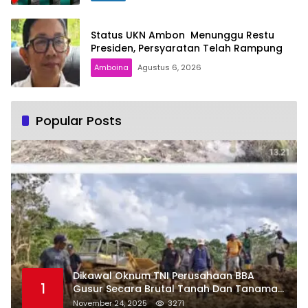
Status UKN Ambon Menunggu Restu
Presiden, Persyaratan Telah Rampung
Amboina
Agustus 6, 2026
Popular Posts
Dikawal Oknum TNI Perusahaan BBA
1
Gusur Secara Brutal Tanah Dan Tanaman
Warga, Akademisi Unpatti Minta Pangdam
November 24, 2025
3271