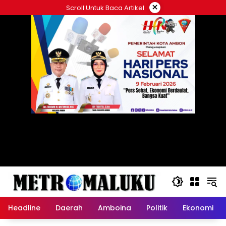
Langsung
×
Scroll Untuk Baca Artikel
ke
konten
Headline
Daerah
Amboina
Politik
Ekonomi