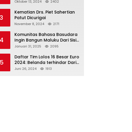
Paslon 2M
Oktober 13, 2024
2402
Kematian Drs. Piet Sahertian
3
Patut Dicurigai
November 8, 2024
2171
Komunitas Bahasa Basudara
4
Ingin Bangun Maluku Dari Sisi
Bahasa
Januari 31, 2025
2095
Daftar Tim Lolos 16 Besar Euro
5
2024: Belanda terhindar Dari
Spanyol dan Ingriss, Prancis
Juni 26, 2024
1913
Bertemu Belgia