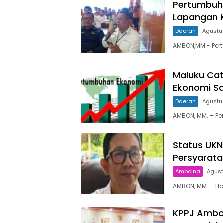
Pertumbuha
Lapangan K
Daerah
Agustu
AMBON,MM.- Per
Maluku Cat
Ekonomi Sa
Daerah
Agustu
AMBON, MM. – Pe
Status UK
Persyarat
Amboina
Agust
AMBON, MM. – Ha
KPPJ Ambon