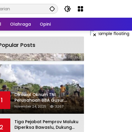
l
Olahraga
Opini
×
Popular Posts
Dikawal Oknum TNI
1
Perusahaan BBA Gusur
Secara Brutal Tanah Dan
November 24, 2025
3267
Tanaman Warga, Akademisi
Unpatti Minta Pangdam
Tiga Pejabat Pemprov Maluku
Tertibkan Anggotanya
2
Diperiksa Bawaslu, Dukung