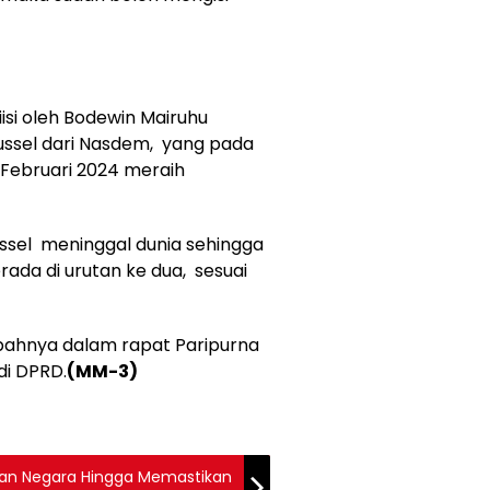
diisi oleh Bodewin Mairuhu
ussel dari Nasdem, yang pada
4 Februari 2024 meraih
ssel meninggal dunia sehingga
ada di urutan ke dua, sesuai
umpahnya dalam rapat Paripurna
di DPRD.
(MM-3)
anan Negara Hingga Memastikan