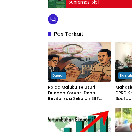
Supremasi Sipil
Pos Terkait
Daerah
Daera
Polda Maluku Telusuri
Mahasi
Dugaan Korupsi Dana
DPRD Ke
Revitalisasi Sekolah SBT
Soal Ja
Rp27 Miliar, Kadisdik
Diperiksa