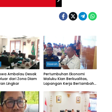
h
Daerah
swa Ambalau Desak
Pertumbuhan Ekonomi
luar dari Zona Diam
Maluku Kian Berkualitas,
lan Lingkar
Lapangan Kerja Bertambah
dan Kemiskinan Turun