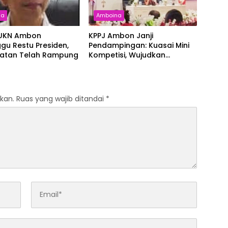
na
Amboina
 UKN Ambon
KPPJ Ambon Janji
gu Restu Presiden,
Pendampingan: Kuasai Mini
ratan Telah Rampung
Kompetisi, Wujudkan
Pengadaan Bersih dan
Tepat Sasaran
kan.
Ruas yang wajib ditandai
*