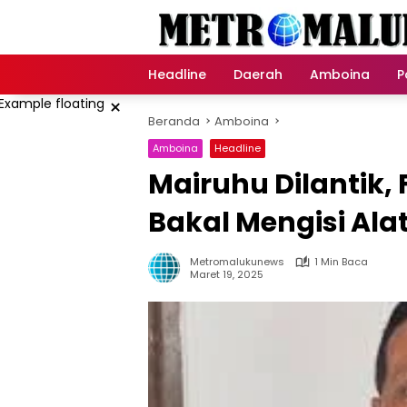
Langsung
ke
konten
Headline
Daerah
Amboina
P
×
Beranda
Amboina
Amboina
Headline
Mairuhu Dilantik,
Bakal Mengisi Al
Metromalukunews
1 Min Baca
Maret 19, 2025