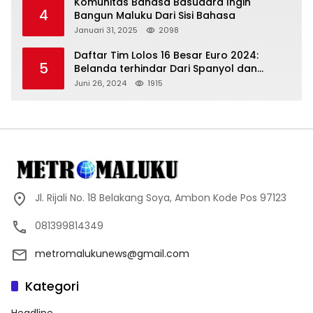
Komunitas Bahasa Basudara Ingin
4
Bangun Maluku Dari Sisi Bahasa
Januari 31, 2025
2098
Daftar Tim Lolos 16 Besar Euro 2024:
5
Belanda terhindar Dari Spanyol dan
Ingriss, Prancis Bertemu Belgia
Juni 26, 2024
1915
Jl. Rijali No. 18 Belakang Soya, Ambon Kode Pos 97123
081399814349
metromalukunews@gmail.com
Kategori