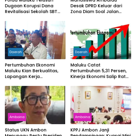
Polda Maluku Telusuri
Mahasiswa Ambalau
Dugaan Korupsi Dana
Desak DPRD Keluar dari
Revitalisasi Sekolah SBT
Zona Diam Soal Jalan
Rp27 Miliar, Kadisdik
Lingkar
Diperiksa
Daerah
Daerah
Pertumbuhan Ekonomi
Maluku Catat
Maluku Kian Berkualitas,
Pertumbuhan 5,31 Persen,
Lapangan Kerja
Kinerja Ekonomi Salip Rata-
Bertambah dan
Rata Nasional
Kemiskinan Turun
Amboina
Amboina
Status UKN Ambon
KPPJ Ambon Janji
Menunggu Restu Presiden,
Pendampingan: Kuasai Mini