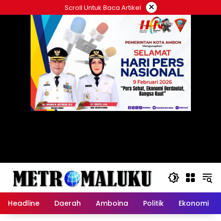
Langsung
×
Scroll Untuk Baca Artikel
ke
konten
Headline
Daerah
Amboina
Politik
Ekonomi