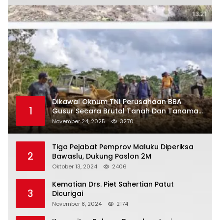
Dikawal Oknum TNI Perusahaan BBA
1
Gusur Secara Brutal Tanah Dan Tanaman
Warga, Akademisi Unpatti Minta Pangdam
November 24, 2025
3270
Tertibkan Anggotanya
Tiga Pejabat Pemprov Maluku Diperiksa
2
Bawaslu, Dukung Paslon 2M
Oktober 13, 2024
2406
Kematian Drs. Piet Sahertian Patut
3
Dicurigai
November 8, 2024
2174