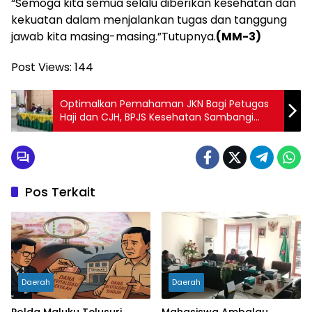
“Semoga kita semua selalu diberikan kesehatan dan
kekuatan dalam menjalankan tugas dan tanggung
jawab kita masing-masing.”Tutupnya.
(MM-3)
Post Views:
144
Optimalkan Pemahaman JKN Bagi Petugas
Haji dan CJH, BPJS Kesehatan Sambangi
Kemenag
Pos Terkait
Daerah
Daerah