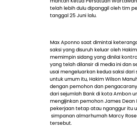
mantan Ketua Persatuan Wartawan I
telah lebih dulu dipanggil oleh ti
tanggal 25 Juni lalu.
Max Aponno saat dimintai keterang
saksi yang disuruh keluar oleh Haki
memimpin sidang yang dinilai kontrov
yang telah dilansir di media ini dan
usai mengeluarkan kedua saksi dari 
untuk umum itu, Hakim Wilson Manu
dengan pemohon dan pengacaranya
dari sejumlah Bank di kota Ambon u
mengijinkan pemohon James Dean P
pekerjaan tetap atau nganggur itu
simpanan almarhumah Marcy Rose
tersebut.