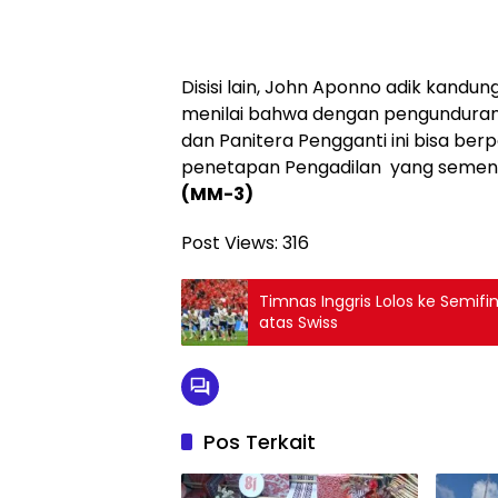
Disisi lain, John Aponno adik kand
menilai bahwa dengan pengundura
dan Panitera Pengganti ini bisa be
penetapan Pengadilan yang sementa
(MM-3)
Post Views:
316
Timnas Inggris Lolos ke Semifi
atas Swiss
Pos Terkait