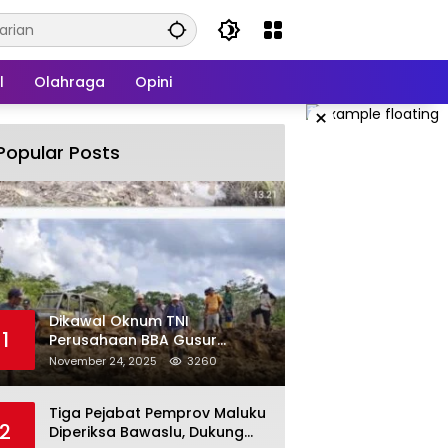
l
Olahraga
Opini
×
Popular Posts
Dikawal Oknum TNI
1
Perusahaan BBA Gusur
Secara Brutal Tanah Dan
November 24, 2025
3260
Tanaman Warga, Akademisi
Unpatti Minta Pangdam
Tiga Pejabat Pemprov Maluku
Tertibkan Anggotanya
2
Diperiksa Bawaslu, Dukung