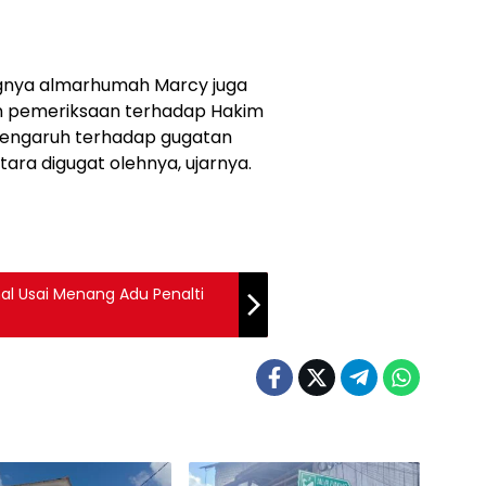
ungnya almarhumah Marcy juga
n pemeriksaan terhadap Hakim
rpengaruh terhadap gugatan
ra digugat olehnya, ujarnya.
nal Usai Menang Adu Penalti