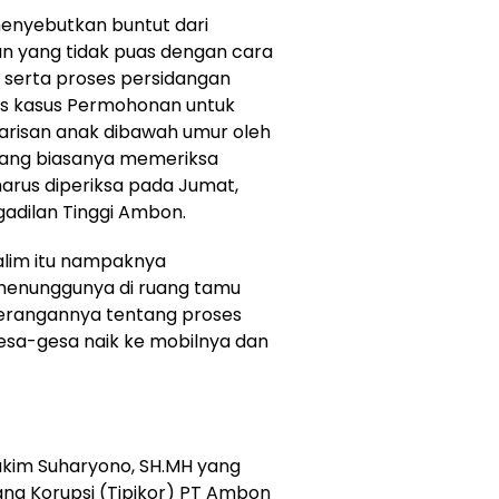
menyebutkan buntut dari
an yang tidak puas dengan cara
serta proses persidangan
s kasus Permohonan untuk
warisan anak dibawah umur oleh
 yang biasanya memeriksa
arus diperiksa pada Jumat,
adilan Tinggi Ambon.
lalim itu nampaknya
menunggunya di ruang tamu
terangannya tentang proses
rgesa-gesa naik ke mobilnya dan
akim Suharyono, SH.MH yang
na Korupsi (Tipikor) PT Ambon