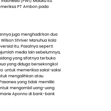
ndonesia (PWI) Maluku itu
m pemeriksa PT Ambon pada
annya juga menghadirkan dua
m Wilson Shriver Manuhua kala
ersial itu. Pasalnya seperti
 sejumlah media lain sebelumnya,
sidang yang sifatnya terbuka
hua yang diduga bersekongkol
 untuk memeriksa saksi-saksi
ntuk mengalihkan atau
asanea yang tidak memiliki
 untuk mengambil uang-uang
marie Aponno di bank-bank