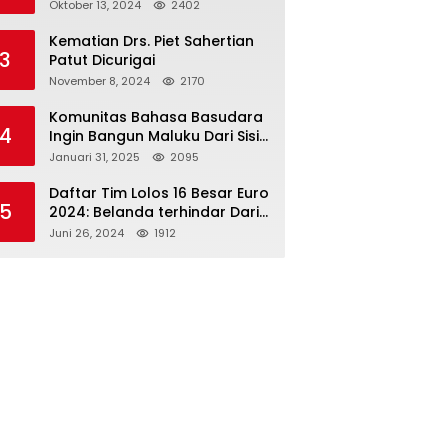
Paslon 2M
Oktober 13, 2024
2402
Kematian Drs. Piet Sahertian
3
Patut Dicurigai
November 8, 2024
2170
Komunitas Bahasa Basudara
4
Ingin Bangun Maluku Dari Sisi
Bahasa
Januari 31, 2025
2095
Daftar Tim Lolos 16 Besar Euro
5
2024: Belanda terhindar Dari
Spanyol dan Ingriss, Prancis
Juni 26, 2024
1912
Bertemu Belgia