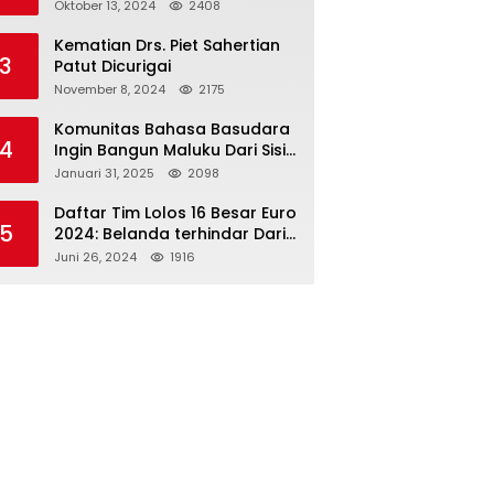
Paslon 2M
Oktober 13, 2024
2408
Kematian Drs. Piet Sahertian
3
Patut Dicurigai
November 8, 2024
2175
Komunitas Bahasa Basudara
4
Ingin Bangun Maluku Dari Sisi
Bahasa
Januari 31, 2025
2098
Daftar Tim Lolos 16 Besar Euro
5
2024: Belanda terhindar Dari
Spanyol dan Ingriss, Prancis
Juni 26, 2024
1916
Bertemu Belgia