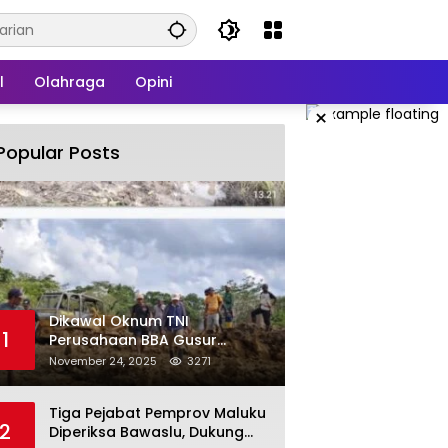
l
Olahraga
Opini
×
Popular Posts
Dikawal Oknum TNI
1
Perusahaan BBA Gusur
Secara Brutal Tanah Dan
November 24, 2025
3271
Tanaman Warga, Akademisi
Unpatti Minta Pangdam
Tiga Pejabat Pemprov Maluku
Tertibkan Anggotanya
2
Diperiksa Bawaslu, Dukung