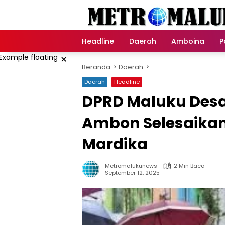
Langsung
ke
konten
Headline
Daerah
Amboina
P
×
Beranda
Daerah
Daerah
Headline
DPRD Maluku Des
Ambon Selesaika
Mardika
Metromalukunews
2 Min Baca
September 12, 2025