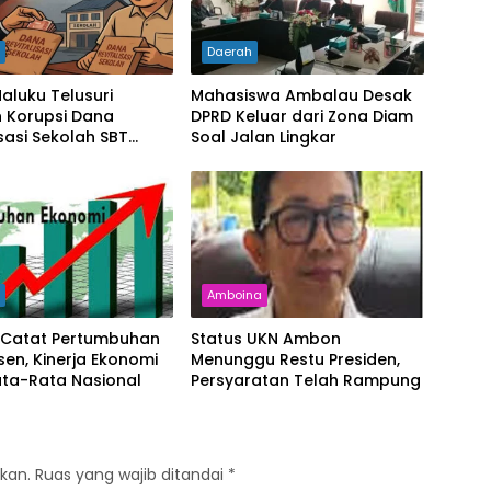
h
Daerah
aluku Telusuri
Mahasiswa Ambalau Desak
 Korupsi Dana
DPRD Keluar dari Zona Diam
isasi Sekolah SBT
Soal Jalan Lingkar
liar, Kadisdik
sa
h
Amboina
 Catat Pertumbuhan
Status UKN Ambon
rsen, Kinerja Ekonomi
Menunggu Restu Presiden,
ata-Rata Nasional
Persyaratan Telah Rampung
kan.
Ruas yang wajib ditandai
*