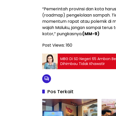
“Pemerintah provinsi dan kota haru
(roadmap) pengelolaan sampah. Ti
momentum rapat atau polemik di me
wajah Maluku, jangan sampai terus 
kotor,” pungkasnya.
(MM-9)
Post Views:
160
MBG Di SD Negeri 65 Ambon Be
Dihimbau Tidak Khawatir
Pos Terkait