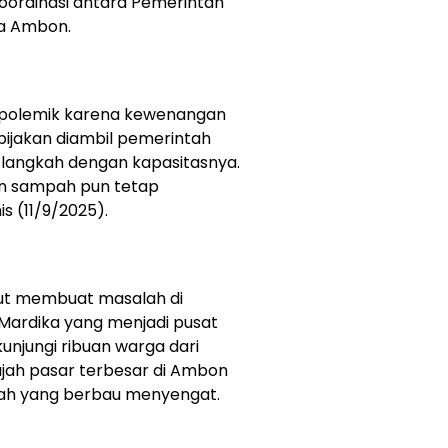
oordinasi antara Pemerintah
ta Ambon.
i polemik karena kewenangan
bijakan diambil pemerintah
l langkah dengan kapasitasnya.
an sampah pun tetap
s (11/9/2025).
sebut membuat masalah di
Mardika yang menjadi pusat
kunjungi ribuan warga dari
ajah pasar terbesar di Ambon
pah yang berbau menyengat.