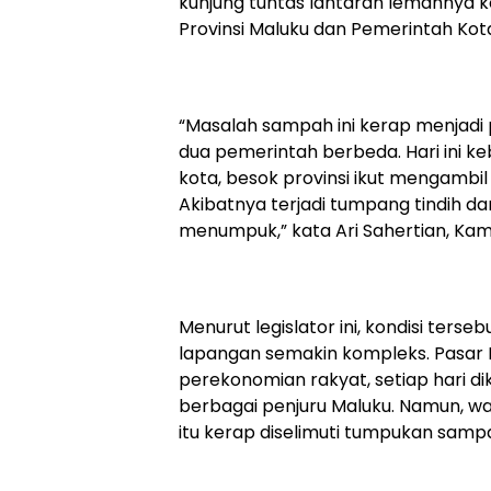
kunjung tuntas lantaran lemahnya k
Provinsi Maluku dan Pemerintah Ko
“Masalah sampah ini kerap menjad
dua pemerintah berbeda. Hari ini ke
kota, besok provinsi ikut mengambi
Akibatnya terjadi tumpang tindih d
menumpuk,” kata Ari Sahertian, Kami
Menurut legislator ini, kondisi ter
lapangan semakin kompleks. Pasar 
perekonomian rakyat, setiap hari di
berbagai penjuru Maluku. Namun, w
itu kerap diselimuti tumpukan sam