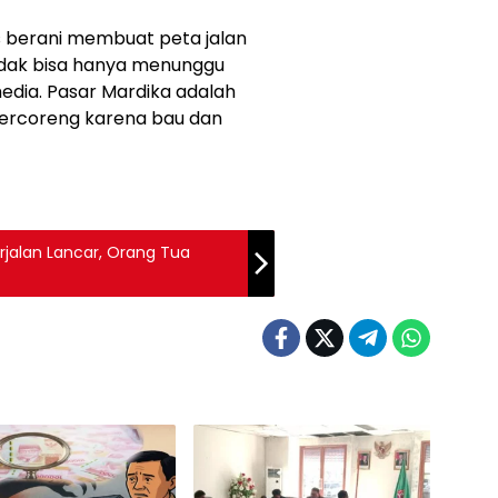
s berani membuat peta jalan
dak bisa hanya menunggu
dia. Pasar Mardika adalah
tercoreng karena bau dan
rjalan Lancar, Orang Tua