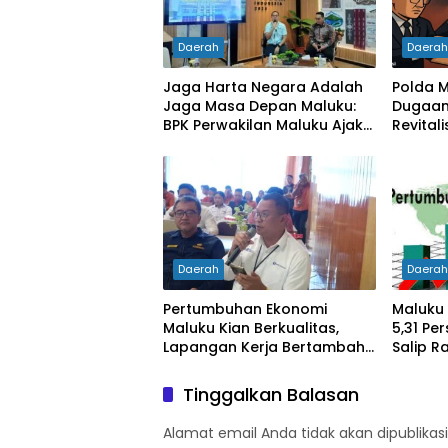
Daerah
Daera
Jaga Harta Negara Adalah
Polda M
Jaga Masa Depan Maluku:
Dugaan
BPK Perwakilan Maluku Ajak
Revital
Media Jadi Mitra
Rp27 Mi
Pengawasan Kritis dan
Diperik
Berimbang
Daerah
Daera
Pertumbuhan Ekonomi
Maluku
Maluku Kian Berkualitas,
5,31 Pe
Lapangan Kerja Bertambah
Salip R
dan Kemiskinan Turun
Tinggalkan Balasan
Alamat email Anda tidak akan dipublikasi