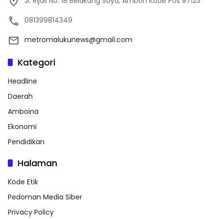
Jl. Rijali No. 18 Belakang Soya, Ambon Kode Pos 97123
081399814349
metromalukunews@gmail.com
Kategori
Headline
Daerah
Amboina
Ekonomi
Pendidikan
Halaman
Kode Etik
Pedoman Media Siber
Privacy Policy