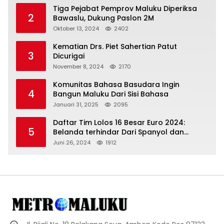
Tiga Pejabat Pemprov Maluku Diperiksa
2
Bawaslu, Dukung Paslon 2M
Oktober 13, 2024
2402
Kematian Drs. Piet Sahertian Patut
3
Dicurigai
November 8, 2024
2170
Komunitas Bahasa Basudara Ingin
4
Bangun Maluku Dari Sisi Bahasa
Januari 31, 2025
2095
Daftar Tim Lolos 16 Besar Euro 2024:
5
Belanda terhindar Dari Spanyol dan
Ingriss, Prancis Bertemu Belgia
Juni 26, 2024
1912