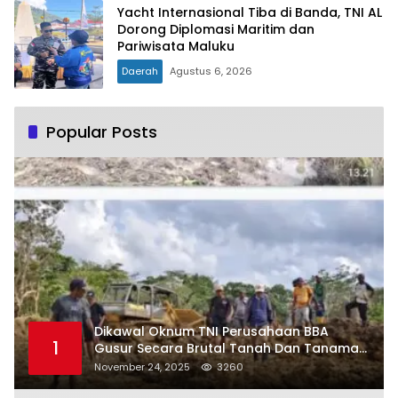
Yacht Internasional Tiba di Banda, TNI AL
Dorong Diplomasi Maritim dan
Pariwisata Maluku
Daerah
Agustus 6, 2026
Popular Posts
Dikawal Oknum TNI Perusahaan BBA
1
Gusur Secara Brutal Tanah Dan Tanaman
Warga, Akademisi Unpatti Minta Pangdam
November 24, 2025
3260
Tertibkan Anggotanya