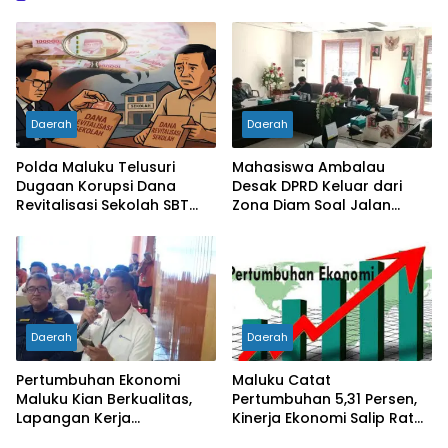
Daerah
Daerah
Polda Maluku Telusuri
Mahasiswa Ambalau
Dugaan Korupsi Dana
Desak DPRD Keluar dari
Revitalisasi Sekolah SBT
Zona Diam Soal Jalan
Rp27 Miliar, Kadisdik
Lingkar
Diperiksa
Daerah
Daerah
Pertumbuhan Ekonomi
Maluku Catat
Maluku Kian Berkualitas,
Pertumbuhan 5,31 Persen,
Lapangan Kerja
Kinerja Ekonomi Salip Rata-
Bertambah dan
Rata Nasional