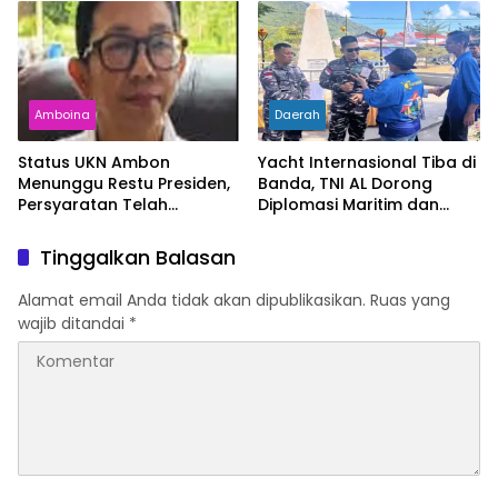
Kemiskinan Turun
Amboina
Daerah
Status UKN Ambon
Yacht Internasional Tiba di
Menunggu Restu Presiden,
Banda, TNI AL Dorong
Persyaratan Telah
Diplomasi Maritim dan
Rampung
Pariwisata Maluku
Tinggalkan Balasan
Alamat email Anda tidak akan dipublikasikan.
Ruas yang
wajib ditandai
*