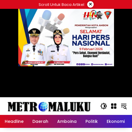
Langsung
×
Scroll Untuk Baca Artikel
ke
konten
Headline
Daerah
Amboina
Politik
Ekonomi