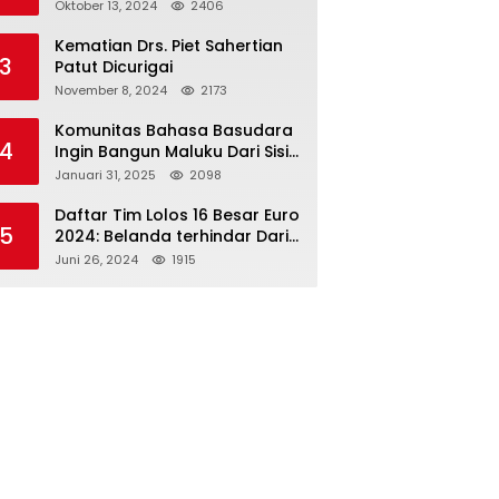
Paslon 2M
Oktober 13, 2024
2406
Kematian Drs. Piet Sahertian
3
Patut Dicurigai
November 8, 2024
2173
Komunitas Bahasa Basudara
4
Ingin Bangun Maluku Dari Sisi
Bahasa
Januari 31, 2025
2098
Daftar Tim Lolos 16 Besar Euro
5
2024: Belanda terhindar Dari
Spanyol dan Ingriss, Prancis
Juni 26, 2024
1915
Bertemu Belgia