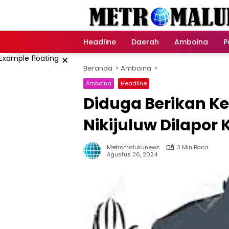
Langsung
ke
konten
Headline
Daerah
Amboina
P
×
Beranda
Amboina
Amboina
Headline
Diduga Berikan Ke
Nikijuluw Dilapor
Metromalukunews
3 Min Baca
Agustus 26, 2024