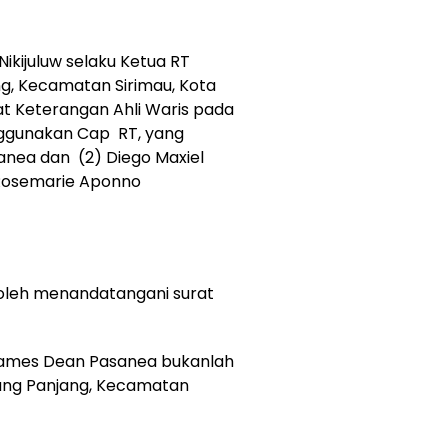
ikijuluw selaku Ketua RT
g, Kecamatan Sirimau, Kota
t Keterangan Ahli Waris pada
ggunakan Cap RT, yang
nea dan (2) Diego Maxiel
y Rosemarie Aponno
boleh menandatangani surat
James Dean Pasanea bukanlah
ang Panjang, Kecamatan