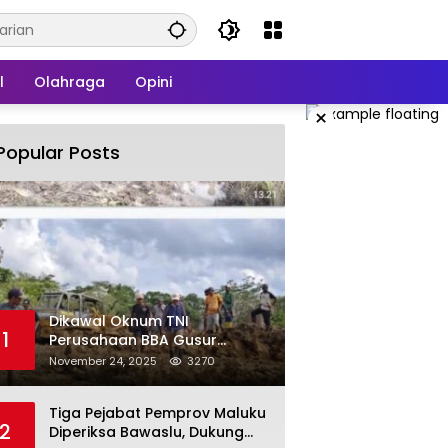
l
Olahraga
Opini
×
Popular Posts
Dikawal Oknum TNI
1
Perusahaan BBA Gusur
Secara Brutal Tanah Dan
November 24, 2025
3270
Tanaman Warga, Akademisi
Unpatti Minta Pangdam
Tiga Pejabat Pemprov Maluku
Tertibkan Anggotanya
2
Diperiksa Bawaslu, Dukung