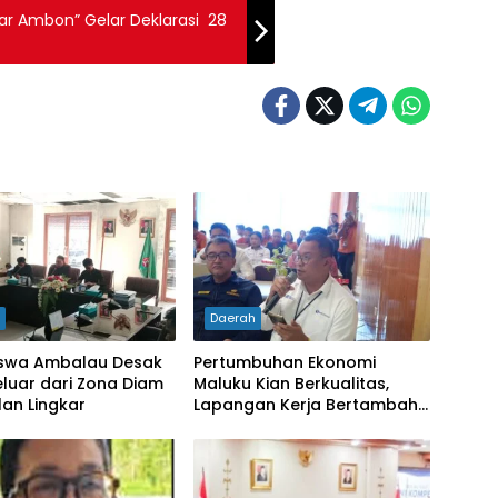
ar Ambon” Gelar Deklarasi 28
h
Daerah
swa Ambalau Desak
Pertumbuhan Ekonomi
luar dari Zona Diam
Maluku Kian Berkualitas,
lan Lingkar
Lapangan Kerja Bertambah
dan Kemiskinan Turun