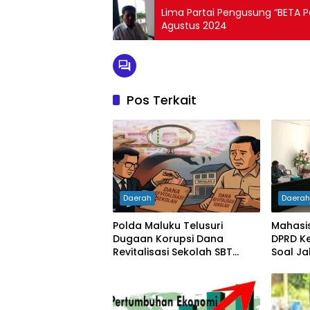
Lima Partai Pengusung “BETA P
Agustus 2024
Pos Terkait
Daerah
Daera
Polda Maluku Telusuri
Mahasi
Dugaan Korupsi Dana
DPRD Ke
Revitalisasi Sekolah SBT
Soal Ja
Rp27 Miliar, Kadisdik
Diperiksa