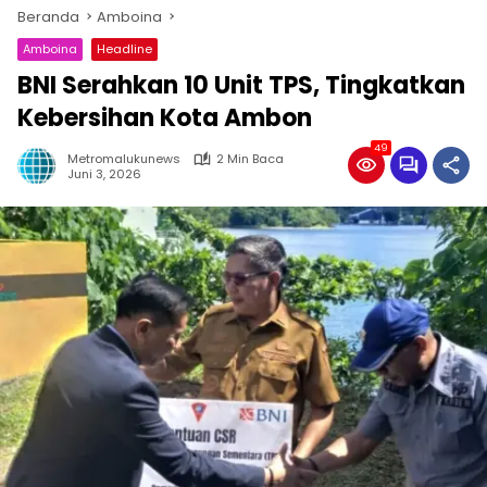
Beranda
Amboina
Amboina
Headline
BNI Serahkan 10 Unit TPS, Tingkatkan
Kebersihan Kota Ambon
49
Metromalukunews
2 Min Baca
Juni 3, 2026