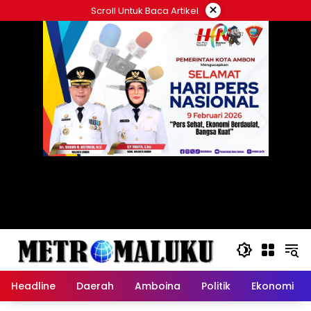
Langsung
×
Scroll Untuk Baca Artikel
ke
konten
Headline
Daerah
Amboina
Politik
Ekonomi