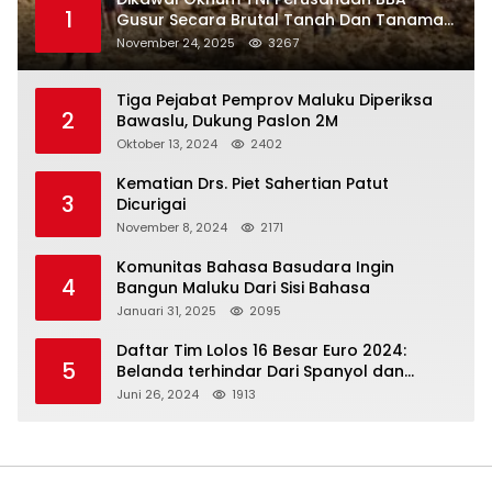
1
Gusur Secara Brutal Tanah Dan Tanaman
Warga, Akademisi Unpatti Minta Pangdam
November 24, 2025
3267
Tertibkan Anggotanya
Tiga Pejabat Pemprov Maluku Diperiksa
2
Bawaslu, Dukung Paslon 2M
Oktober 13, 2024
2402
Kematian Drs. Piet Sahertian Patut
3
Dicurigai
November 8, 2024
2171
Komunitas Bahasa Basudara Ingin
4
Bangun Maluku Dari Sisi Bahasa
Januari 31, 2025
2095
Daftar Tim Lolos 16 Besar Euro 2024:
5
Belanda terhindar Dari Spanyol dan
Ingriss, Prancis Bertemu Belgia
Juni 26, 2024
1913