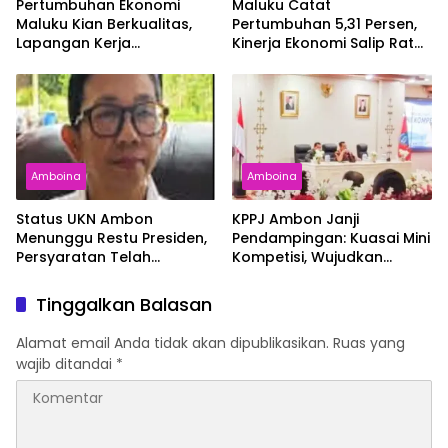
Pertumbuhan Ekonomi
Maluku Catat
Maluku Kian Berkualitas,
Pertumbuhan 5,31 Persen,
Lapangan Kerja
Kinerja Ekonomi Salip Rata-
Bertambah dan
Rata Nasional
Kemiskinan Turun
Amboina
Amboina
Status UKN Ambon
KPPJ Ambon Janji
Menunggu Restu Presiden,
Pendampingan: Kuasai Mini
Persyaratan Telah
Kompetisi, Wujudkan
Rampung
Pengadaan Bersih dan
Tepat Sasaran
Tinggalkan Balasan
Alamat email Anda tidak akan dipublikasikan.
Ruas yang
wajib ditandai
*