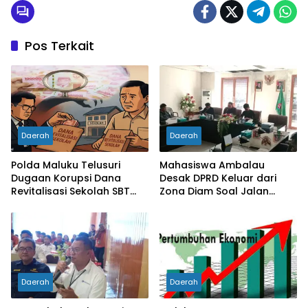
Pos Terkait
Daerah
Daerah
Polda Maluku Telusuri
Mahasiswa Ambalau
Dugaan Korupsi Dana
Desak DPRD Keluar dari
Revitalisasi Sekolah SBT
Zona Diam Soal Jalan
Rp27 Miliar, Kadisdik
Lingkar
Diperiksa
Daerah
Daerah