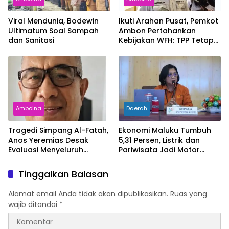
Viral Mendunia, Bodewin
Ikuti Arahan Pusat, Pemkot
Ultimatum Soal Sampah
Ambon Pertahankan
dan Sanitasi
Kebijakan WFH: TPP Tetap
Diberikan
Amboina
Daerah
Tragedi Simpang Al-Fatah,
Ekonomi Maluku Tumbuh
Anos Yeremias Desak
5,31 Persen, Listrik dan
Evaluasi Menyeluruh
Pariwisata Jadi Motor
Angkutan Kontainer
Penggerak
Tinggalkan Balasan
Alamat email Anda tidak akan dipublikasikan.
Ruas yang
wajib ditandai
*