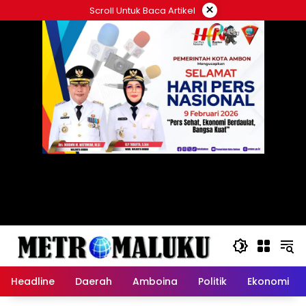
Langsung
×
Scroll Untuk Baca Artikel
ke
konten
Headline
Daerah
Amboina
Politik
Ekonomi