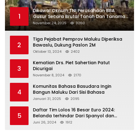
Dikawal Oknum TNI Perusahaan BBA
1
Gusur Secara Brutal Tanah Dan Tanaman
Warga, Akademisi Unpatti Minta Pangdam
November 24, 2025
3260
Tertibkan Anggotanya
Tiga Pejabat Pemprov Maluku Diperiksa
2
Bawaslu, Dukung Paslon 2M
Oktober 13, 2024
2402
Kematian Drs. Piet Sahertian Patut
3
Dicurigai
November 8, 2024
2170
Komunitas Bahasa Basudara Ingin
4
Bangun Maluku Dari Sisi Bahasa
Januari 31, 2025
2095
Daftar Tim Lolos 16 Besar Euro 2024:
5
Belanda terhindar Dari Spanyol dan
Ingriss, Prancis Bertemu Belgia
Juni 26, 2024
1912