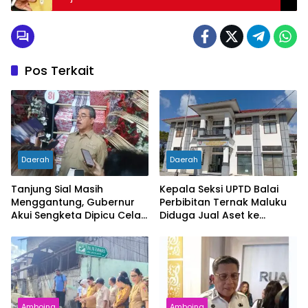
Pos Terkait
Daerah
Daerah
Tanjung Sial Masih
Kepala Seksi UPTD Balai
Menggantung, Gubernur
Perbibitan Ternak Maluku
Akui Sengketa Dipicu Celah
Diduga Jual Aset ke
UU Pemekaran
Pedagang Besi Tua
Amboina
Amboina