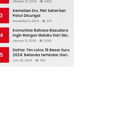
Paslon 2M
Oktober 13, 2024
2402
Kematian Drs. Piet Sahertian
3
Patut Dicurigai
November 8, 2024
2171
Komunitas Bahasa Basudara
4
Ingin Bangun Maluku Dari Sisi
Bahasa
Januari 31, 2025
2095
Daftar Tim Lolos 16 Besar Euro
5
2024: Belanda terhindar Dari
Spanyol dan Ingriss, Prancis
Juni 26, 2024
1912
Bertemu Belgia