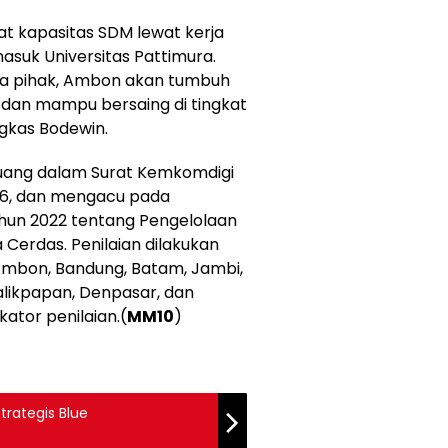
 kapasitas SDM lewat kerja
asuk Universitas
Pattimura
.
mua pihak, Ambon akan tumbuh
if, dan mampu bersaing di tingkat
ngkas
Bodewin
.
ertuang dalam Surat
Kemkomdigi
26, dan mengacu pada
hun 2022 tentang Pengelolaan
Cerdas. Penilaian dilakukan
u Ambon, Bandung, Batam, Jambi,
alikpapan, Denpasar, dan
ator penilaian.(
MM10
)
trategis Blue