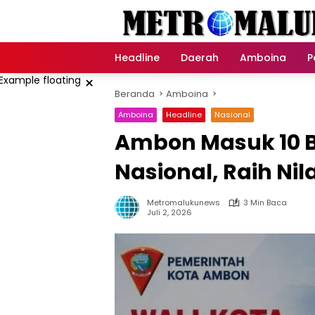
Langsung
ke
konten
Headline
Daerah
Amboina
P
×
Beranda
Amboina
Amboina
Headline
Nasional
Ambon Masuk 10 Be
Nasional, Raih Nila
Metromalukunews
3 Min Baca
Juli 2, 2026