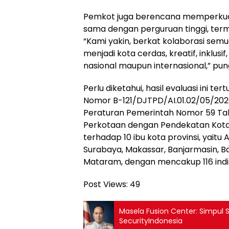
Pemkot juga berencana memperkuat
sama dengan perguruan tinggi, term
“Kami yakin, berkat kolaborasi se
menjadi kota cerdas, kreatif, inklus
nasional maupun internasional,” pu
Perlu diketahui, hasil evaluasi ini t
Nomor B-121/DJTPD/AI.01.02/05/20
Peraturan Pemerintah Nomor 59 Ta
Perkotaan dengan Pendekatan Kota 
terhadap 10 ibu kota provinsi, yait
Surabaya, Makassar, Banjarmasin, B
Mataram, dengan mencakup 116 indik
Post Views:
49
Masela Fusion Center: Simpul S
SecurityIndonesia