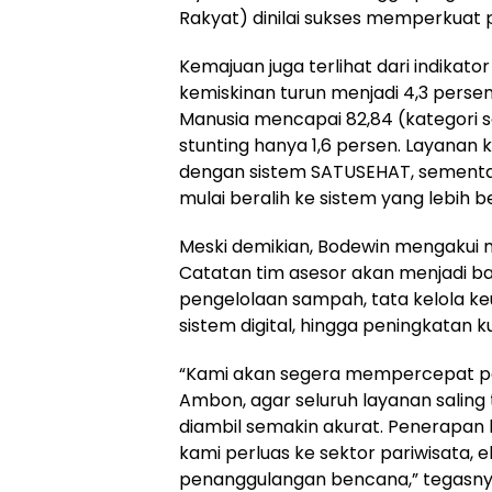
Rakyat) dinilai sukses memperkuat p
Kemajuan juga terlihat dari indikato
kemiskinan turun menjadi 4,3 pers
Manusia mencapai 82,84 (kategori s
stunting
hanya 1,6 persen. Layanan 
dengan sistem SATUSEHAT, sementa
mulai beralih ke sistem yang lebih b
Meski demikian,
Bodewin
mengakui m
Catatan tim
asesor
akan menjadi b
pengelolaan sampah, tata kelola ke
sistem digital, hingga peningkatan 
“Kami akan segera mempercepat p
Ambon, agar seluruh layanan saling
diambil semakin akurat. Penerapan
kami perluas ke sektor pariwisata, e
penanggulangan bencana,” tegasny