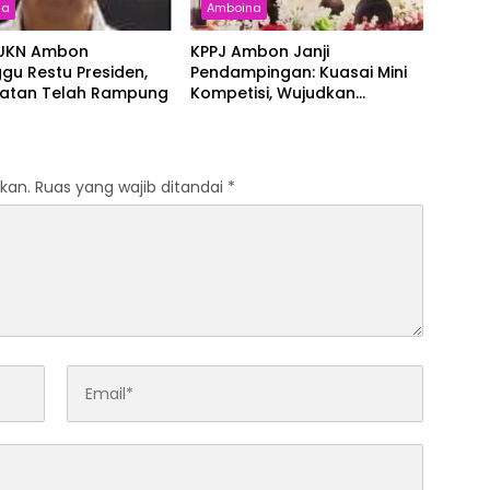
na
Amboina
 UKN Ambon
KPPJ Ambon Janji
gu Restu Presiden,
Pendampingan: Kuasai Mini
ratan Telah Rampung
Kompetisi, Wujudkan
Pengadaan Bersih dan
Tepat Sasaran
kan.
Ruas yang wajib ditandai
*