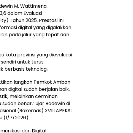
dewin
M. Wattimena,
3,6 dalam Evaluasi
ity) Tahun 2025. Prestasi ini
rmasi digital yang digalakkan
an pada jalur yang tepat dan
u kota provinsi yang dievaluasi
sendiri untuk terus
k berbasis teknologi.
mbuktikan langkah Pemkot Ambon
 digital sudah berjalan baik.
stik, melainkan cerminan
sudah benar,” ujar
Bodewin
di
sional (Rakernas) XVIII APEKSI
u (1/7/2026).
omunikasi dan Digital