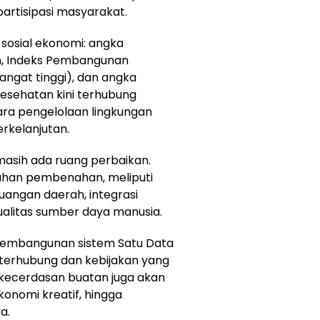
artisipasi masyarakat.
r sosial ekonomi: angka
en, Indeks Pembangunan
angat tinggi), dan angka
kesehatan kini terhubung
ra pengelolaan lingkungan
erkelanjutan.
asih ada ruang perbaikan.
ahan pembenahan, meliputi
uangan daerah, integrasi
kualitas sumber daya manusia.
embangunan sistem Satu Data
 terhubung dan kebijakan yang
 kecerdasan buatan juga akan
konomi kreatif, hingga
a.