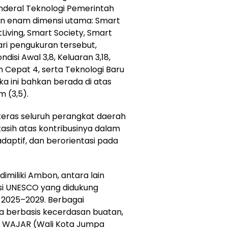
enderal Teknologi Pemerintah
kan enam dimensi utama:
Smart
t
Living
,
Smart
Society
,
Smart
ari pengukuran tersebut,
ondisi Awal 3,8, Keluaran 3,18,
n Cepat 4, serta Teknologi Baru
gka ini bahkan berada di atas
 (3,5).
 keras seluruh perangkat daerah
asih atas kontribusinya dalam
ptif, dan berorientasi pada
imiliki Ambon, antara lain
rsi UNESCO yang didukung
 2025–2029. Berbagai
ta berbasis kecerdasan buatan,
am WAJAR (Wali Kota Jumpa