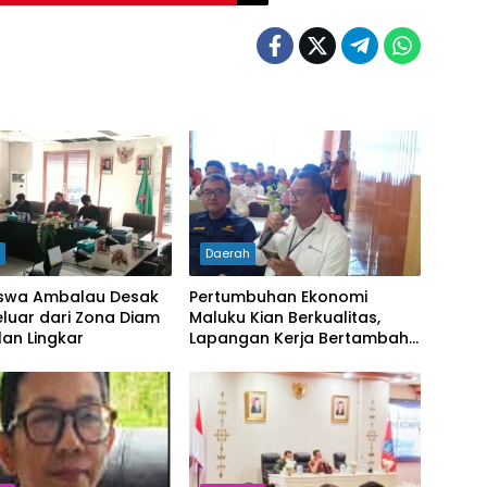
h
Daerah
swa Ambalau Desak
Pertumbuhan Ekonomi
luar dari Zona Diam
Maluku Kian Berkualitas,
lan Lingkar
Lapangan Kerja Bertambah
dan Kemiskinan Turun