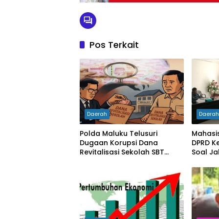
Pos Terkait
Daerah
Daera
Polda Maluku Telusuri
Mahasi
Dugaan Korupsi Dana
DPRD Ke
Revitalisasi Sekolah SBT
Soal Ja
Rp27 Miliar, Kadisdik
Diperiksa