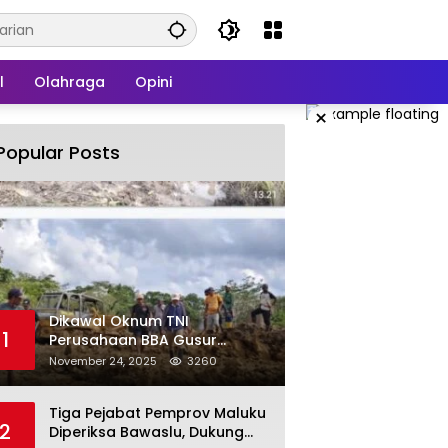
l
Olahraga
Opini
×
Popular Posts
Dikawal Oknum TNI
1
Perusahaan BBA Gusur
Secara Brutal Tanah Dan
November 24, 2025
3260
Tanaman Warga, Akademisi
Unpatti Minta Pangdam
Tiga Pejabat Pemprov Maluku
Tertibkan Anggotanya
2
Diperiksa Bawaslu, Dukung