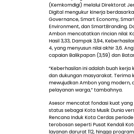
(
Kemkomdigi
) melalui Direktorat J
Digital mengukur kinerja berdasar
Governance
,
Smart
Economy
,
Smar
Environment
, dan
Smart
Branding
. D
Ambon mencatatkan
rincian
nilai: K
Hasil 3,33, Dampak 3,94, Keberhasila
4, yang menyusun nilai akhir 3,6. An
capaian Balikpapan (3,59) dan Batam
“Keberhasilan ini adalah buah kerja
dan dukungan masyarakat. Terima k
mewujudkan Ambon yang modern, ada
pelayanan warga,” tambahnya.
Asesor
mencatat fondasi kuat yang d
status sebagai Kota Musik Dunia ve
Rencana Induk Kota Cerdas periode
terobosan seperti Pusat Kendali Ko
layanan darurat 112, hingga progr