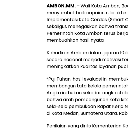
AMBON,MM. –
Wali Kota Ambon,
Bo
menyambut baik capaian nilai akhir 
Implementasi Kota Cerdas (
Smart
C
sekaligus menegaskan bahwa transfo
Pemerintah Kota Ambon terus berjal
membuahkan hasil nyata.
Kehadiran Ambon dalam jajaran 10 ib
secara nasional menjadi motivasi ter
meningkatkan kualitas layanan publi
“Puji Tuhan, hasil evaluasi ini me
membangun tata kelola pemerintahan
Angka ini bukan sekadar angka stati
bahwa arah pembangunan kota kita 
sela-sela pembukaan Rapat Kerja Na
di Kota Medan, Sumatera Utara, Rab
Penilaian yang dirilis Kementerian K