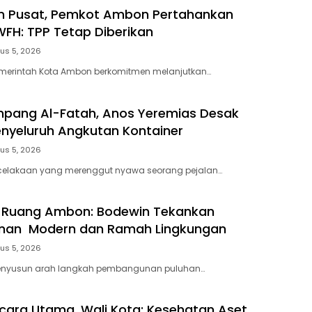
an Pusat, Pemkot Ambon Pertahankan
WFH: TPP Tetap Diberikan
us 5, 2026
emerintah Kota Ambon berkomitmen melanjutkan…
mpang Al-Fatah, Anos Yeremias Desak
enyeluruh Angkutan Kontainer
us 5, 2026
celakaan yang merenggut nyawa seorang pejalan…
a Ruang Ambon: Bodewin Tekankan
an Modern dan Ramah Lingkungan
us 5, 2026
enyusun arah langkah pembangunan puluhan…
cara Utama, Wali Kota: Kesehatan Aset