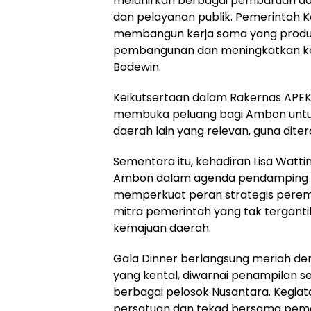
melahirkan berbagai pembaruan da
dan pelayanan publik. Pemerintah 
membangun kerja sama yang produ
pembangunan dan meningkatkan kes
Bodewin
.
Keikutsertaan dalam Rakernas APEKS
membuka peluang bagi Ambon untu
daerah lain yang relevan, guna dit
Sementara itu, kehadiran Lisa Watt
Ambon dalam agenda pendamping ke
memperkuat peran strategis perem
mitra pemerintah yang tak tergan
kemajuan daerah.
Gala
Dinner
berlangsung meriah d
yang kental, diwarnai penampilan se
berbagai pelosok Nusantara. Kegiata
persatuan dan tekad bersama peme