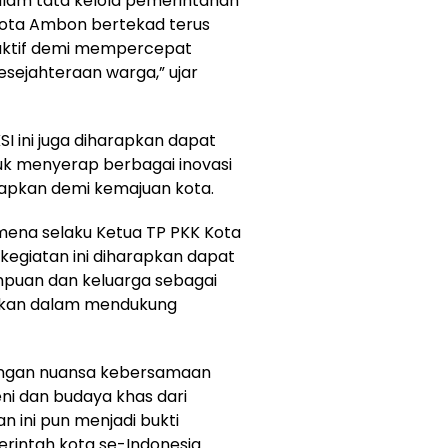
lam tata kelola pemerintahan
Kota Ambon bertekad terus
ktif demi
mempercepat
ejahteraan warga,” ujar
I ini juga diharapkan dapat
k menyerap berbagai inovasi
erapkan demi kemajuan kota.
imena selaku Ketua TP PKK Kota
giatan ini diharapkan dapat
puan dan keluarga sebagai
tikan dalam mendukung
engan nuansa kebersamaan
ni dan budaya khas dari
n ini pun menjadi bukti
rintah kota se-Indonesia