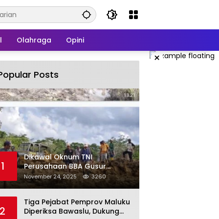
l
Olahraga
Opini
×
Popular Posts
Dikawal Oknum TNI
1
Perusahaan BBA Gusur
Secara Brutal Tanah Dan
November 24, 2025
3260
Tanaman Warga, Akademisi
Unpatti Minta Pangdam
Tiga Pejabat Pemprov Maluku
Tertibkan Anggotanya
2
Diperiksa Bawaslu, Dukung