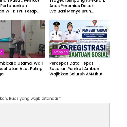
rahan Pusat, Pemkot
Tragedi Simpang Al-Fatah,
Pertahankan
Anos Yeremias Desak
an WFH: TPP Tetap
Evaluasi Menyeluruh
an
Angkutan Kontainer
na
Amboina
mbicara Utama, Wali
Percepat Data Tepat
esehatan Aset Paling
Sasaran,Pemkot Ambon
ga
Wajibkan Seluruh ASN Ikut
Registrasi Digital Bansos
kan.
Ruas yang wajib ditandai
*