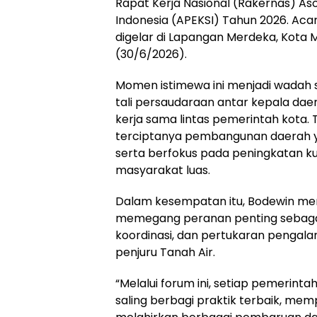
Rapat Kerja Nasional (Rakernas) Aso
Indonesia (APEKSI) Tahun 2026. Aca
digelar di Lapangan Merdeka, Kota 
(30/6/2026).
Momen istimewa ini menjadi wadah 
tali persaudaraan antar kepala daer
kerja sama lintas pemerintah kota.
terciptanya pembangunan daerah yan
serta berfokus pada peningkatan ku
masyarakat luas.
Dalam kesempatan itu,
Bodewin
men
memegang peranan penting sebagai
koordinasi, dan pertukaran pengala
penjuru Tanah Air.
“Melalui forum ini, setiap pemerinta
saling berbagi praktik terbaik, mem