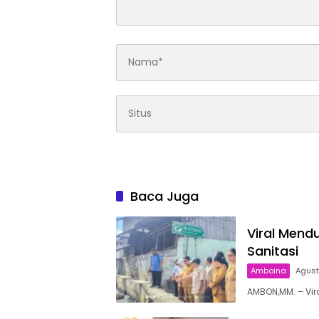
Baca Juga
Viral Mend
Sanitasi
Amboina
Agust
AMBON,MM. – Vir