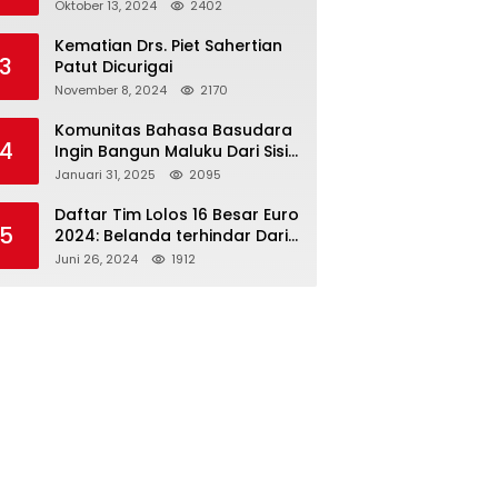
Paslon 2M
Oktober 13, 2024
2402
Kematian Drs. Piet Sahertian
3
Patut Dicurigai
November 8, 2024
2170
Komunitas Bahasa Basudara
4
Ingin Bangun Maluku Dari Sisi
Bahasa
Januari 31, 2025
2095
Daftar Tim Lolos 16 Besar Euro
5
2024: Belanda terhindar Dari
Spanyol dan Ingriss, Prancis
Juni 26, 2024
1912
Bertemu Belgia