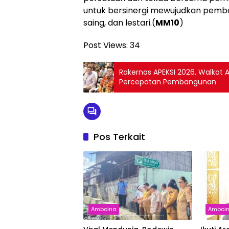
untuk bersinergi mewujudkan pemba
saing, dan lestari.(
MM10
)
Post Views:
34
Rakernas APEKSI 2026, Walkot 
Percepatan Pembangunan
Pos Terkait
Amboina
Amboi