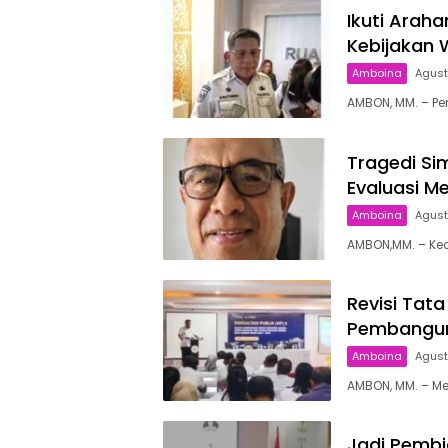
Ikuti Arah
Kebijakan 
Amboina
Agust
AMBON, MM. – P
Tragedi Si
Evaluasi M
Amboina
Agust
AMBON,MM. – Ke
Revisi Tat
Pembangun
Amboina
Agust
AMBON, MM. – M
Jadi Pembi