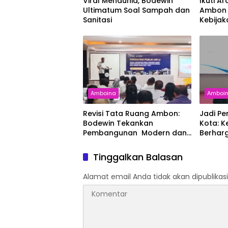
Viral Mendunia, Bodewin
Ikuti A
Ultimatum Soal Sampah dan
Ambon 
Sanitasi
Kebijak
Diberik
Amboina
Amboi
Revisi Tata Ruang Ambon:
Jadi Pe
Bodewin Tekankan
Kota: K
Pembangunan Modern dan
Berhar
Ramah Lingkungan
Tinggalkan Balasan
Alamat email Anda tidak akan dipublikasi