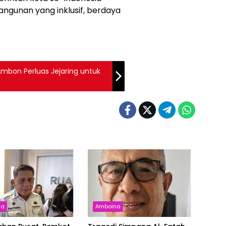
ngunan yang inklusif, berdaya
Ambon Perluas Jejaring untuk
na
Amboina