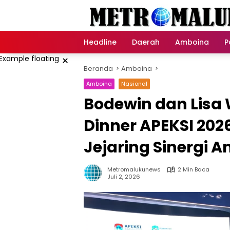
Langsung
ke
konten
Headline
Daerah
Amboina
P
×
Beranda
Amboina
Amboina
Nasional
Bodewin dan Lisa 
Dinner APEKSI 202
Jejaring Sinergi A
Metromalukunews
2 Min Baca
Juli 2, 2026