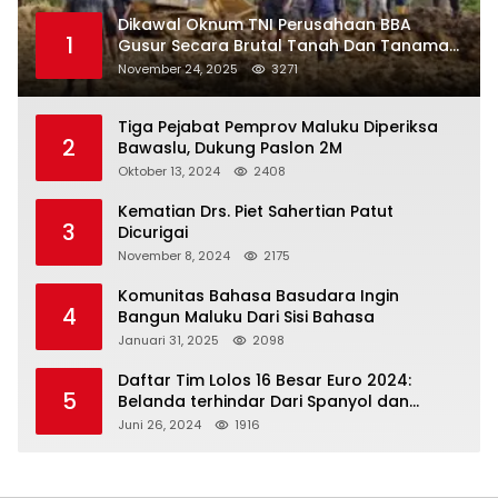
Dikawal Oknum TNI Perusahaan BBA
1
Gusur Secara Brutal Tanah Dan Tanaman
Warga, Akademisi Unpatti Minta Pangdam
November 24, 2025
3271
Tertibkan Anggotanya
Tiga Pejabat Pemprov Maluku Diperiksa
2
Bawaslu, Dukung Paslon 2M
Oktober 13, 2024
2408
Kematian Drs. Piet Sahertian Patut
3
Dicurigai
November 8, 2024
2175
Komunitas Bahasa Basudara Ingin
4
Bangun Maluku Dari Sisi Bahasa
Januari 31, 2025
2098
Daftar Tim Lolos 16 Besar Euro 2024:
5
Belanda terhindar Dari Spanyol dan
Ingriss, Prancis Bertemu Belgia
Juni 26, 2024
1916