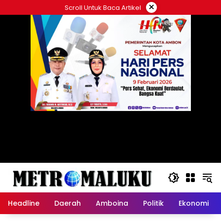
Langsung
×
Scroll Untuk Baca Artikel
ke
konten
Headline
Daerah
Amboina
Politik
Ekonomi