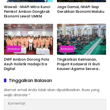
Wawali : IWAPI Mitra Kunci
Jaga Damai, IWAPI Siap
Pemkot Ambon Dongkrak
Gerakkan Ekonomi Maluku
Ekonomi Lewat UMKM
Amboina
Amboina
DWP Ambon Dorong Pola
Tingkatkan Keimanan,
Asuh Holistik Hadapi Era
Prajurit Kodaeral IX Ikuti
Digital
Kauseri Agama Secara
Virtual
Tinggalkan Balasan
Alamat email Anda tidak akan dipublikasikan.
Ruas yang
wajib ditandai
*