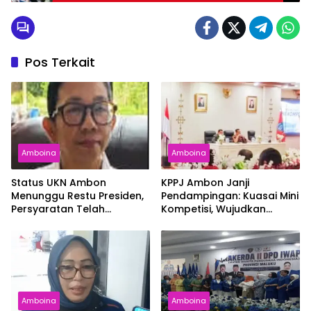
Pos Terkait
Amboina
Amboina
Status UKN Ambon
KPPJ Ambon Janji
Menunggu Restu Presiden,
Pendampingan: Kuasai Mini
Persyaratan Telah
Kompetisi, Wujudkan
Rampung
Pengadaan Bersih dan
Tepat Sasaran
Amboina
Amboina