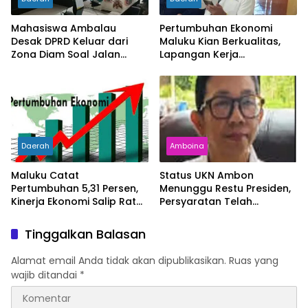
Mahasiswa Ambalau
Pertumbuhan Ekonomi
Desak DPRD Keluar dari
Maluku Kian Berkualitas,
Zona Diam Soal Jalan
Lapangan Kerja
Lingkar
Bertambah dan
Kemiskinan Turun
Daerah
Amboina
Maluku Catat
Status UKN Ambon
Pertumbuhan 5,31 Persen,
Menunggu Restu Presiden,
Kinerja Ekonomi Salip Rata-
Persyaratan Telah
Rata Nasional
Rampung
Tinggalkan Balasan
Alamat email Anda tidak akan dipublikasikan.
Ruas yang
wajib ditandai
*