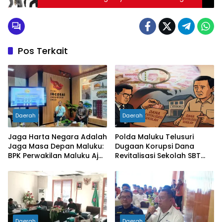
Pos Terkait
Daerah
Daerah
Jaga Harta Negara Adalah
Polda Maluku Telusuri
Jaga Masa Depan Maluku:
Dugaan Korupsi Dana
BPK Perwakilan Maluku Ajak
Revitalisasi Sekolah SBT
Media Jadi Mitra
Rp27 Miliar, Kadisdik
Pengawasan Kritis dan
Diperiksa
Berimbang
Daerah
Daerah