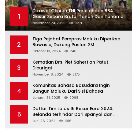
Dikawal Oknum TNI Perusahaan BBA
1
Gusur Secara Brutal Tanah Dan Tanaman
Warga, Akademisi Unpatti Minta Pangdam
November 24, 2025
3271
Tertibkan Anggotanya
Tiga Pejabat Pemprov Maluku Diperiksa
2
Bawaslu, Dukung Paslon 2M
Oktober 13, 2024
2408
Kematian Drs. Piet Sahertian Patut
3
Dicurigai
November 8, 2024
2175
Komunitas Bahasa Basudara Ingin
4
Bangun Maluku Dari Sisi Bahasa
Januari 31, 2025
2098
Daftar Tim Lolos 16 Besar Euro 2024:
5
Belanda terhindar Dari Spanyol dan
Ingriss, Prancis Bertemu Belgia
Juni 26, 2024
1916