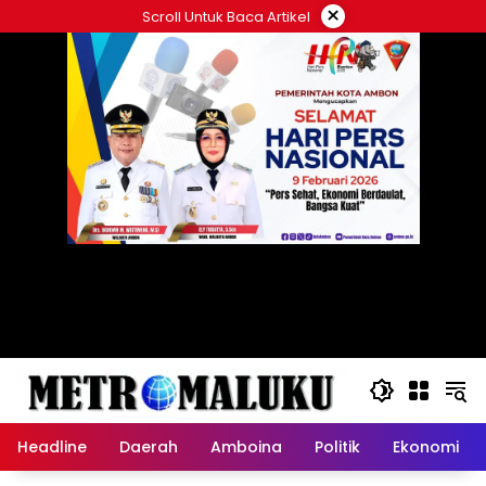
Langsung
×
Scroll Untuk Baca Artikel
ke
konten
Headline
Daerah
Amboina
Politik
Ekonomi