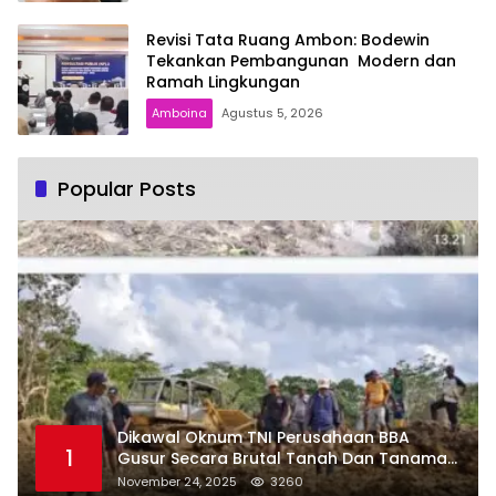
Revisi Tata Ruang Ambon: Bodewin
Tekankan Pembangunan Modern dan
Ramah Lingkungan
Amboina
Agustus 5, 2026
Popular Posts
Dikawal Oknum TNI Perusahaan BBA
1
Gusur Secara Brutal Tanah Dan Tanaman
Warga, Akademisi Unpatti Minta Pangdam
November 24, 2025
3260