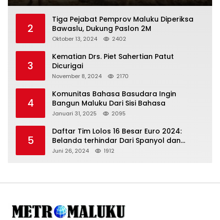
Tertibkan Anggotanya
Tiga Pejabat Pemprov Maluku Diperiksa
2
Bawaslu, Dukung Paslon 2M
Oktober 13, 2024
2402
Kematian Drs. Piet Sahertian Patut
3
Dicurigai
November 8, 2024
2170
Komunitas Bahasa Basudara Ingin
4
Bangun Maluku Dari Sisi Bahasa
Januari 31, 2025
2095
Daftar Tim Lolos 16 Besar Euro 2024:
5
Belanda terhindar Dari Spanyol dan
Ingriss, Prancis Bertemu Belgia
Juni 26, 2024
1912