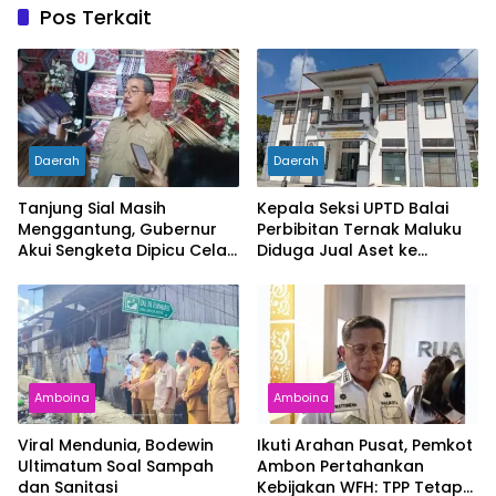
Pos Terkait
Daerah
Daerah
Tanjung Sial Masih
Kepala Seksi UPTD Balai
Menggantung, Gubernur
Perbibitan Ternak Maluku
Akui Sengketa Dipicu Celah
Diduga Jual Aset ke
UU Pemekaran
Pedagang Besi Tua
Amboina
Amboina
Viral Mendunia, Bodewin
Ikuti Arahan Pusat, Pemkot
Ultimatum Soal Sampah
Ambon Pertahankan
dan Sanitasi
Kebijakan WFH: TPP Tetap