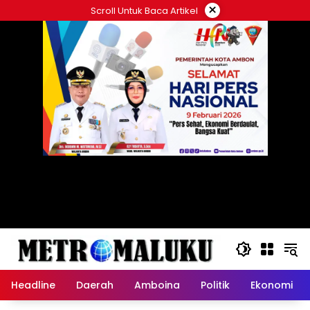
Langsung
×
Scroll Untuk Baca Artikel
ke
konten
Headline
Daerah
Amboina
Politik
Ekonomi