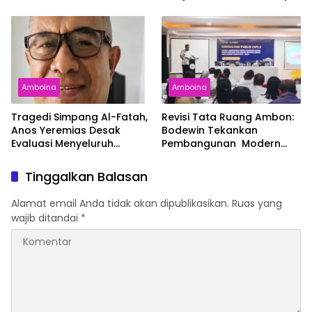
Diberikan
Amboina
Amboina
Tragedi Simpang Al-Fatah,
Revisi Tata Ruang Ambon:
Anos Yeremias Desak
Bodewin Tekankan
Evaluasi Menyeluruh
Pembangunan Modern
Angkutan Kontainer
dan Ramah Lingkungan
Tinggalkan Balasan
Alamat email Anda tidak akan dipublikasikan.
Ruas yang
wajib ditandai
*