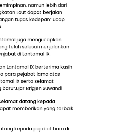
emimpinan, namun lebih dari
ngkatan Laut dapat berjalan
tangan tugas kedepan” ucap
a
ntamal juga mengucapkan
ng telah selesai menjalankan
jabat di Lantamal IX.
ran Lantamal IX berterima kasih
a para pejabat lama atas
ntamal IX serta selamat
baru”.ujar Brigjen Suwandi
selamat datang kepada
dapat memberikan yang terbaik
tang kepada pejabat baru di