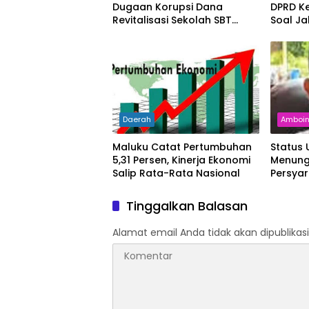
Dugaan Korupsi Dana
DPRD Ke
Revitalisasi Sekolah SBT
Soal Ja
Rp27 Miliar, Kadisdik
Diperiksa
Daerah
Amboi
Maluku Catat Pertumbuhan
Status
5,31 Persen, Kinerja Ekonomi
Menung
Salip Rata-Rata Nasional
Persya
Tinggalkan Balasan
Alamat email Anda tidak akan dipublikasi