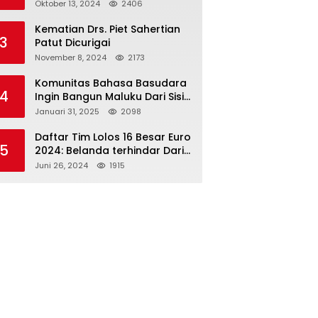
Paslon 2M
Oktober 13, 2024
2406
Kematian Drs. Piet Sahertian
3
Patut Dicurigai
November 8, 2024
2173
Komunitas Bahasa Basudara
4
Ingin Bangun Maluku Dari Sisi
Bahasa
Januari 31, 2025
2098
Daftar Tim Lolos 16 Besar Euro
5
2024: Belanda terhindar Dari
Spanyol dan Ingriss, Prancis
Juni 26, 2024
1915
Bertemu Belgia