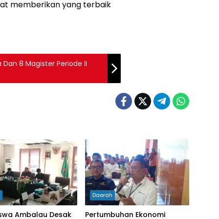
pat memberikan yang terbaik
Dan 8 Magister Periode II
h
Daerah
swa Ambalau Desak
Pertumbuhan Ekonomi