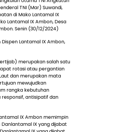
Pangkalan Utama TNI Angkatan
Jenderal TNI (Mar) Suwandi,
jabatan di Mako Lantamal IX
ako Lantamal IX Ambon, Desa
mbon. Senin (30/12/2024)
eh Dispen Lantamal IX Ambon,
ertijab) merupakan salah satu
dapat rotasi atau pergantian
n Laut dan merupakan mata
ertujuan mewujudkan
am rangka kebutuhan
responsif, antisipatif dan
nlantamal IX Ambon memimpin
 Danlantamal IX yang dijabat
s Danlantamal IX yang dijabat