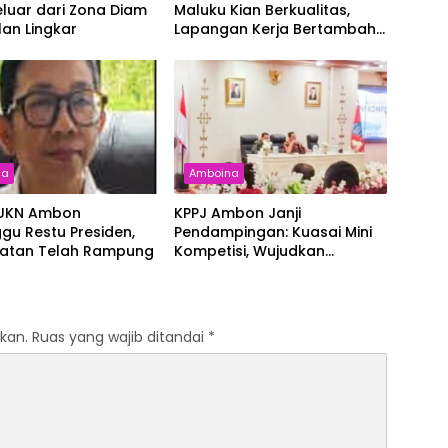
luar dari Zona Diam
Maluku Kian Berkualitas,
lan Lingkar
Lapangan Kerja Bertambah
dan Kemiskinan Turun
na
Amboina
 UKN Ambon
KPPJ Ambon Janji
gu Restu Presiden,
Pendampingan: Kuasai Mini
ratan Telah Rampung
Kompetisi, Wujudkan
Pengadaan Bersih dan
Tepat Sasaran
kan.
Ruas yang wajib ditandai
*