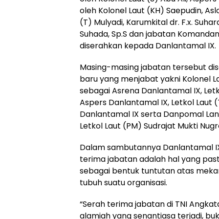
oleh Kolonel Laut (KH) Saepudin, As
(T) Mulyadi, Karumkital dr. F.x. Suhar
Suhada, Sp.S dan jabatan Komanda
diserahkan kepada Danlantamal IX.
Masing-masing jabatan tersebut di
baru yang menjabat yakni Kolonel La
sebagai Asrena Danlantamal IX, Letko
Aspers Danlantamal IX, Letkol Laut 
Danlantamal IX serta Danpomal Lan
Letkol Laut (PM) Sudrajat Mukti Nugr
Dalam sambutannya Danlantamal I
terima jabatan adalah hal yang pasti
sebagai bentuk tuntutan atas mek
tubuh suatu organisasi.
“Serah terima jabatan di TNI Angka
alamiah yang senantiasa terjadi, bu