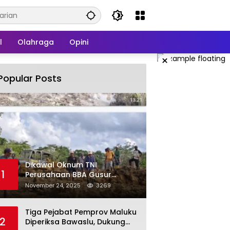
l
Olahraga
Opini
×
Popular Posts
Dikawal Oknum TNI
1
Perusahaan BBA Gusur
Secara Brutal Tanah Dan
November 24, 2025
3269
Tanaman Warga, Akademisi
Unpatti Minta Pangdam
Tiga Pejabat Pemprov Maluku
Tertibkan Anggotanya
2
Diperiksa Bawaslu, Dukung