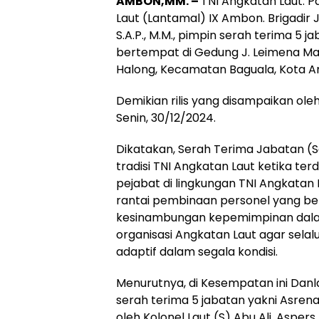
AMBON,MM. –
TNI Angkatan Laut. 
Laut (Lantamal) IX Ambon. Brigadir 
S.A.P., M.M., pimpin serah terima 5 
bertempat di Gedung J. Leimena M
Halong, Kecamatan Baguala, Kota A
Demikian rilis yang disampaikan ol
Senin, 30/12/2024.
Dikatakan, Serah Terima Jabatan (S
tradisi TNI Angkatan Laut ketika ter
pejabat di lingkungan TNI Angkata
rantai pembinaan personel yang b
kesinambungan kepemimpinan dal
organisasi Angkatan Laut agar selalu 
adaptif dalam segala kondisi.
Menurutnya, di Kesempatan ini Da
serah terima 5 jabatan yakni Asrena
oleh Kolonel Laut (S) Abu Ali, Asper