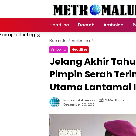
Langsung
ke
konten
Headline
Daerah
Amboina
P
×
Beranda
Amboina
Amboina
Headline
Jelang Akhir Tah
Pimpin Serah Ter
Utama Lantamal 
Metromalukunews
2 Min Baca
Desember 30, 2024