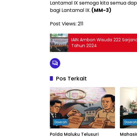
Lantamal IX semoga kita semua da
bagi Lantamal IX.
(MM-3)
Post Views:
211
IAIN Ambon Wisuda 222 Sarjana 
Tahun 2024
Pos Terkait
Daerah
Daera
Polda Maluku Telusuri
Mahasi