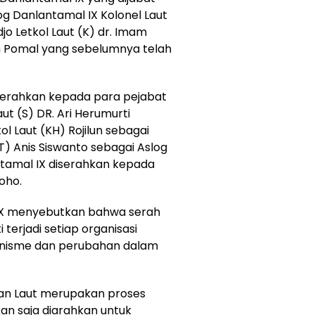
log Danlantamal IX Kolonel Laut
djo Letkol Laut (K) dr. Imam
n Pomal yang sebelumnya telah
serahkan kepada para pejabat
ut (S) DR. Ari Herumurti
l Laut (KH) Rojilun sebagai
(T) Anis Siswanto sebagai Aslog
tamal IX diserahkan kepada
oho.
X menyebutkan bahwa serah
 terjadi setiap organisasi
anisme dan perubahan dalam
tan Laut merupakan proses
kan saja diarahkan untuk