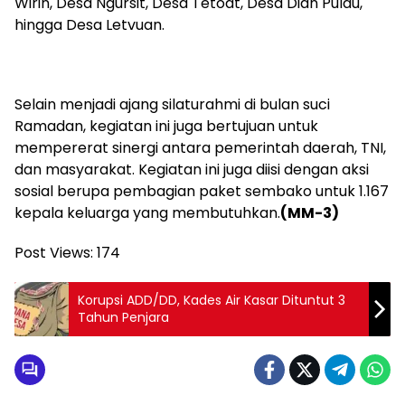
Wirin, Desa Ngursit, Desa Tetoat, Desa Dian Pulau,
hingga Desa Letvuan.
Selain menjadi ajang silaturahmi di bulan suci
Ramadan, kegiatan ini juga bertujuan untuk
mempererat sinergi antara pemerintah daerah, TNI,
dan masyarakat. Kegiatan ini juga diisi dengan aksi
sosial berupa pembagian paket sembako untuk 1.167
kepala keluarga yang membutuhkan.
(MM-3)
Post Views:
174
Korupsi ADD/DD, Kades Air Kasar Dituntut 3
Tahun Penjara