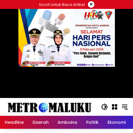
Langsung
×
Scroll Untuk Baca Artikel
ke
konten
Headline
Daerah
Amboina
Politik
Ekonomi