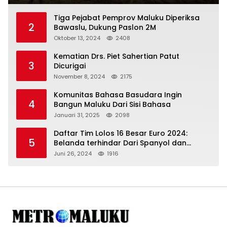
Tiga Pejabat Pemprov Maluku Diperiksa
2
Bawaslu, Dukung Paslon 2M
Oktober 13, 2024
2408
Kematian Drs. Piet Sahertian Patut
3
Dicurigai
November 8, 2024
2175
Komunitas Bahasa Basudara Ingin
4
Bangun Maluku Dari Sisi Bahasa
Januari 31, 2025
2098
Daftar Tim Lolos 16 Besar Euro 2024:
5
Belanda terhindar Dari Spanyol dan
Ingriss, Prancis Bertemu Belgia
Juni 26, 2024
1916