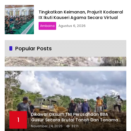
Tingkatkan Keimanan, Prajurit Kodaeral
IX Ikuti Kauseri Agama Secara Virtual
Amboina
Agustus 6, 2026
Popular Posts
Dikawal Oknum TNI Perusahaan BBA
1
Gusur Secara Brutal Tanah Dan Tanaman
Warga, Akademisi Unpatti Minta Pangdam
November 24, 2025
3271
Tertibkan Anggotanya