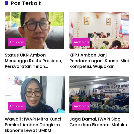
Pos Terkait
Amboina
Amboina
Status UKN Ambon
KPPJ Ambon Janji
Menunggu Restu Presiden,
Pendampingan: Kuasai Mini
Persyaratan Telah
Kompetisi, Wujudkan
Rampung
Pengadaan Bersih dan
Tepat Sasaran
Amboina
Amboina
Wawali : IWAPI Mitra Kunci
Jaga Damai, IWAPI Siap
Pemkot Ambon Dongkrak
Gerakkan Ekonomi Maluku
Ekonomi Lewat UMKM