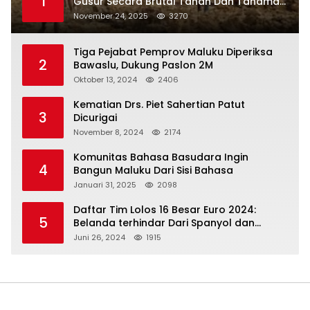
1
Gusur Secara Brutal Tanah Dan Tanaman
Warga, Akademisi Unpatti Minta Pangdam
November 24, 2025
3270
Tertibkan Anggotanya
Tiga Pejabat Pemprov Maluku Diperiksa
2
Bawaslu, Dukung Paslon 2M
Oktober 13, 2024
2406
Kematian Drs. Piet Sahertian Patut
3
Dicurigai
November 8, 2024
2174
Komunitas Bahasa Basudara Ingin
4
Bangun Maluku Dari Sisi Bahasa
Januari 31, 2025
2098
Daftar Tim Lolos 16 Besar Euro 2024:
5
Belanda terhindar Dari Spanyol dan
Ingriss, Prancis Bertemu Belgia
Juni 26, 2024
1915