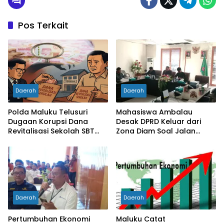
Pos Terkait
Daerah
Daerah
Polda Maluku Telusuri
Mahasiswa Ambalau
Dugaan Korupsi Dana
Desak DPRD Keluar dari
Revitalisasi Sekolah SBT
Zona Diam Soal Jalan
Rp27 Miliar, Kadisdik
Lingkar
Diperiksa
Daerah
Daerah
Pertumbuhan Ekonomi
Maluku Catat