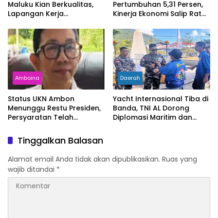
Maluku Kian Berkualitas,
Pertumbuhan 5,31 Persen,
Lapangan Kerja
Kinerja Ekonomi Salip Rata-
Bertambah dan
Rata Nasional
Kemiskinan Turun
Amboina
Daerah
Status UKN Ambon
Yacht Internasional Tiba di
Menunggu Restu Presiden,
Banda, TNI AL Dorong
Persyaratan Telah
Diplomasi Maritim dan
Rampung
Pariwisata Maluku
Tinggalkan Balasan
Alamat email Anda tidak akan dipublikasikan.
Ruas yang
wajib ditandai
*