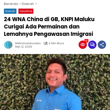
Beranda
Daerah
Daerah
Headline
24 WNA China di GB, KNPI Maluku
Curigai Ada Permainan dan
Lemahnya Pengawasan Imigrasi
82
Metromalukunews
5 Min Baca
Mei 12, 2026