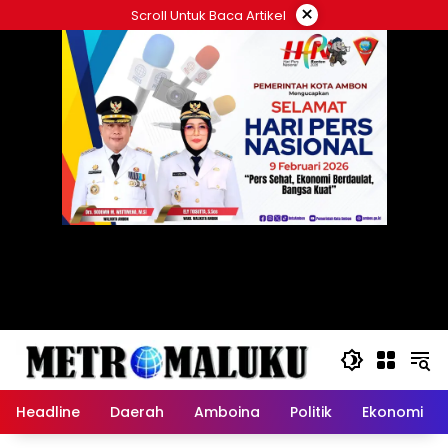
Langsung
×
Scroll Untuk Baca Artikel
ke
konten
Headline
Daerah
Amboina
Politik
Ekonomi