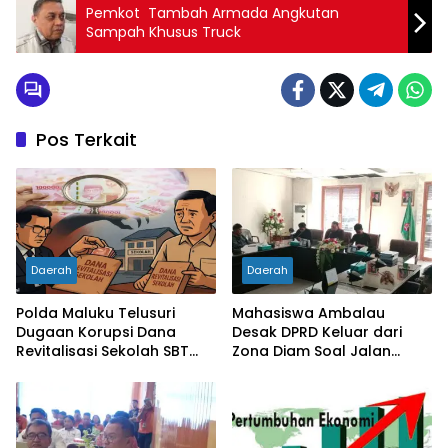
Pemkot Tambah Armada Angkutan
Sampah Khusus Truck
Pos Terkait
Daerah
Daerah
Polda Maluku Telusuri
Mahasiswa Ambalau
Dugaan Korupsi Dana
Desak DPRD Keluar dari
Revitalisasi Sekolah SBT
Zona Diam Soal Jalan
Rp27 Miliar, Kadisdik
Lingkar
Diperiksa