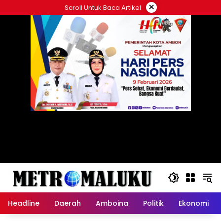
Langsung
×
Scroll Untuk Baca Artikel
ke
konten
Headline
Daerah
Amboina
Politik
Ekonomi