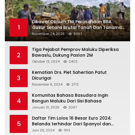
Dikawal Oknum TNI Perusahaan BBA
1
Gusur Secara Brutal Tanah Dan Tanaman
Warga, Akademisi Unpatti Minta Pangdam
November 24, 2025
3267
Tertibkan Anggotanya
Tiga Pejabat Pemprov Maluku Diperiksa
2
Bawaslu, Dukung Paslon 2M
Oktober 13, 2024
2403
Kematian Drs. Piet Sahertian Patut
3
Dicurigai
November 8, 2024
2172
Komunitas Bahasa Basudara Ingin
4
Bangun Maluku Dari Sisi Bahasa
Januari 31, 2025
2097
Daftar Tim Lolos 16 Besar Euro 2024:
5
Belanda terhindar Dari Spanyol dan
Ingriss, Prancis Bertemu Belgia
Juni 26, 2024
1913