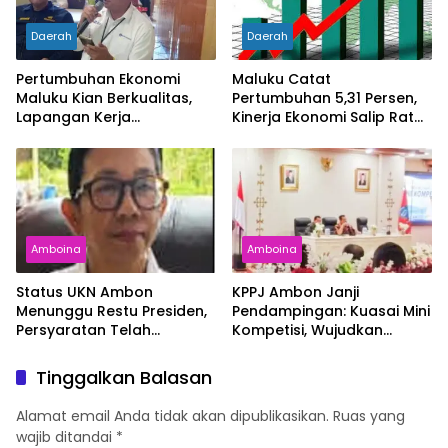
Daerah
Daerah
Pertumbuhan Ekonomi
Maluku Catat
Maluku Kian Berkualitas,
Pertumbuhan 5,31 Persen,
Lapangan Kerja
Kinerja Ekonomi Salip Rata-
Bertambah dan
Rata Nasional
Kemiskinan Turun
Amboina
Amboina
Status UKN Ambon
KPPJ Ambon Janji
Menunggu Restu Presiden,
Pendampingan: Kuasai Mini
Persyaratan Telah
Kompetisi, Wujudkan
Rampung
Pengadaan Bersih dan
Tepat Sasaran
Tinggalkan Balasan
Alamat email Anda tidak akan dipublikasikan.
Ruas yang
wajib ditandai
*