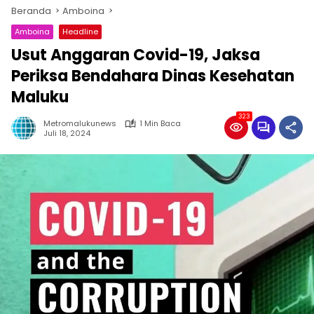
Beranda
Amboina
Amboina
Headline
Usut Anggaran Covid-19, Jaksa
Periksa Bendahara Dinas Kesehatan
Maluku
323
Metromalukunews
1 Min Baca
Juli 18, 2024