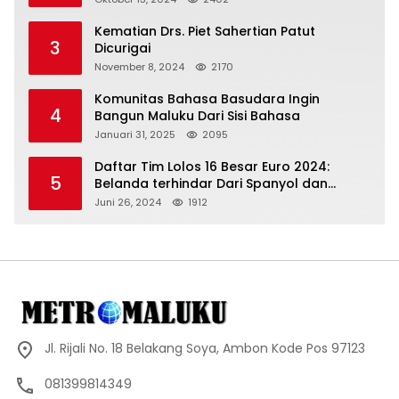
Kematian Drs. Piet Sahertian Patut
3
Dicurigai
November 8, 2024
2170
Komunitas Bahasa Basudara Ingin
4
Bangun Maluku Dari Sisi Bahasa
Januari 31, 2025
2095
Daftar Tim Lolos 16 Besar Euro 2024:
5
Belanda terhindar Dari Spanyol dan
Ingriss, Prancis Bertemu Belgia
Juni 26, 2024
1912
Jl. Rijali No. 18 Belakang Soya, Ambon Kode Pos 97123
081399814349