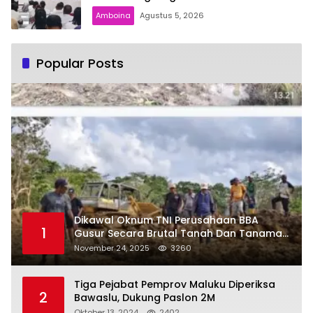
Amboina
Agustus 5, 2026
Popular Posts
Dikawal Oknum TNI Perusahaan BBA
1
Gusur Secara Brutal Tanah Dan Tanaman
Warga, Akademisi Unpatti Minta Pangdam
November 24, 2025
3260
Tertibkan Anggotanya
Tiga Pejabat Pemprov Maluku Diperiksa
2
Bawaslu, Dukung Paslon 2M
Oktober 13, 2024
2402