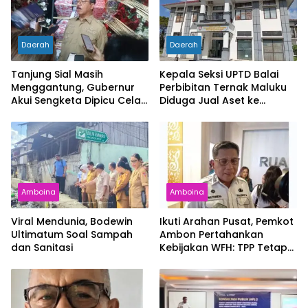
Daerah
Daerah
Tanjung Sial Masih
Kepala Seksi UPTD Balai
Menggantung, Gubernur
Perbibitan Ternak Maluku
Akui Sengketa Dipicu Celah
Diduga Jual Aset ke
UU Pemekaran
Pedagang Besi Tua
Amboina
Amboina
Viral Mendunia, Bodewin
Ikuti Arahan Pusat, Pemkot
Ultimatum Soal Sampah
Ambon Pertahankan
dan Sanitasi
Kebijakan WFH: TPP Tetap
Diberikan