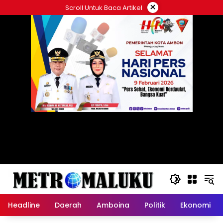
Langsung
×
Scroll Untuk Baca Artikel
ke
konten
Headline
Daerah
Amboina
Politik
Ekonomi