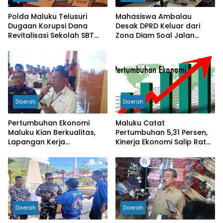
Polda Maluku Telusuri
Mahasiswa Ambalau
Dugaan Korupsi Dana
Desak DPRD Keluar dari
Revitalisasi Sekolah SBT
Zona Diam Soal Jalan
Rp27 Miliar, Kadisdik
Lingkar
Diperiksa
Daerah
Daerah
Pertumbuhan Ekonomi
Maluku Catat
Maluku Kian Berkualitas,
Pertumbuhan 5,31 Persen,
Lapangan Kerja
Kinerja Ekonomi Salip Rata-
Bertambah dan
Rata Nasional
Kemiskinan Turun
Daerah
Daerah