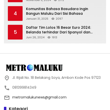
Komunitas Bahasa Basudara Ingin
4
Bangun Maluku Dari Sisi Bahasa
Januari 31, 2025
2097
Daftar Tim Lolos 16 Besar Euro 2024:
5
Belanda terhindar Dari Spanyol dan
Ingriss, Prancis Bertemu Belgia
Juni 26, 2024
1913
Jl. Rijali No. 18 Belakang Soya, Ambon Kode Pos 97123
081399814349
metromalukunews@gmail.com
Kategori