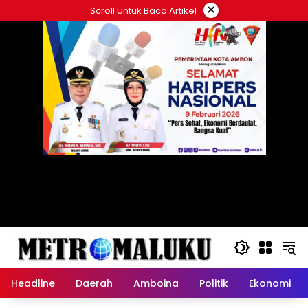
Langsung
×
Scroll Untuk Baca Artikel
ke
konten
Headline
Daerah
Amboina
Politik
Ekonomi