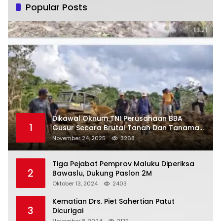
Popular Posts
Dikawal Oknum TNI Perusahaan BBA
1
Gusur Secara Brutal Tanah Dan Tanaman
Warga, Akademisi Unpatti Minta Pangdam
November 24, 2025
3268
Tertibkan Anggotanya
Tiga Pejabat Pemprov Maluku Diperiksa
2
Bawaslu, Dukung Paslon 2M
Oktober 13, 2024
2403
Kematian Drs. Piet Sahertian Patut
3
Dicurigai
November 8, 2024
2172