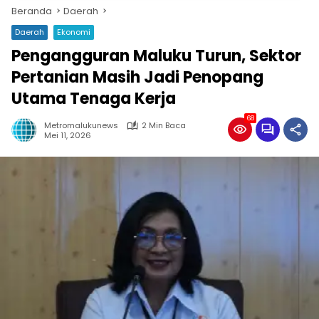
Beranda
Daerah
Daerah
Ekonomi
Pengangguran Maluku Turun, Sektor
Pertanian Masih Jadi Penopang
Utama Tenaga Kerja
68
Metromalukunews
2 Min Baca
Mei 11, 2026