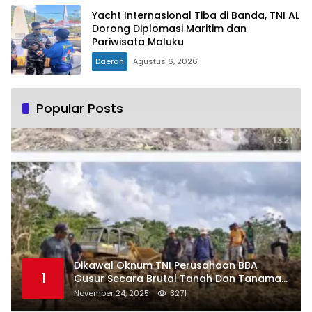
Yacht Internasional Tiba di Banda, TNI AL
Dorong Diplomasi Maritim dan
Pariwisata Maluku
Daerah
Agustus 6, 2026
Popular Posts
Dikawal Oknum TNI Perusahaan BBA
1
Gusur Secara Brutal Tanah Dan Tanaman
Warga, Akademisi Unpatti Minta Pangdam
November 24, 2025
3271
Tertibkan Anggotanya