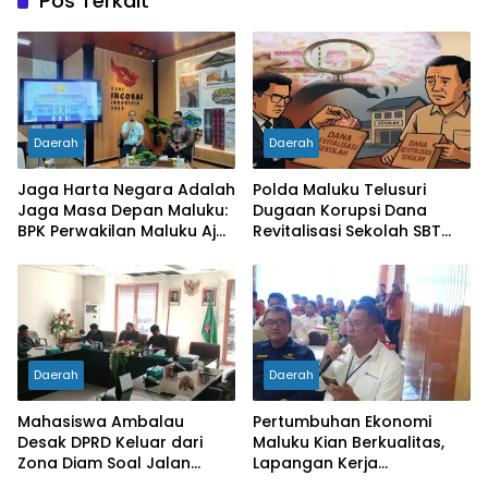
Pos Terkait
Daerah
Daerah
Jaga Harta Negara Adalah
Polda Maluku Telusuri
Jaga Masa Depan Maluku:
Dugaan Korupsi Dana
BPK Perwakilan Maluku Ajak
Revitalisasi Sekolah SBT
Media Jadi Mitra
Rp27 Miliar, Kadisdik
Pengawasan Kritis dan
Diperiksa
Berimbang
Daerah
Daerah
Mahasiswa Ambalau
Pertumbuhan Ekonomi
Desak DPRD Keluar dari
Maluku Kian Berkualitas,
Zona Diam Soal Jalan
Lapangan Kerja
Lingkar
Bertambah dan