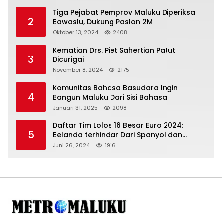
Tiga Pejabat Pemprov Maluku Diperiksa
2
Bawaslu, Dukung Paslon 2M
Oktober 13, 2024
2408
Kematian Drs. Piet Sahertian Patut
3
Dicurigai
November 8, 2024
2175
Komunitas Bahasa Basudara Ingin
4
Bangun Maluku Dari Sisi Bahasa
Januari 31, 2025
2098
Daftar Tim Lolos 16 Besar Euro 2024:
5
Belanda terhindar Dari Spanyol dan
Ingriss, Prancis Bertemu Belgia
Juni 26, 2024
1916