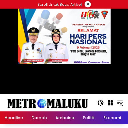
Langsung
×
Scroll Untuk Baca Artikel
ke
konten
Headline
Daerah
Amboina
Politik
Ekonomi