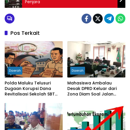
Penjara
Pos Terkait
Daerah
Daerah
Polda Maluku Telusuri
Mahasiswa Ambalau
Dugaan Korupsi Dana
Desak DPRD Keluar dari
Revitalisasi Sekolah SBT
Zona Diam Soal Jalan
Rp27 Miliar, Kadisdik
Lingkar
Diperiksa