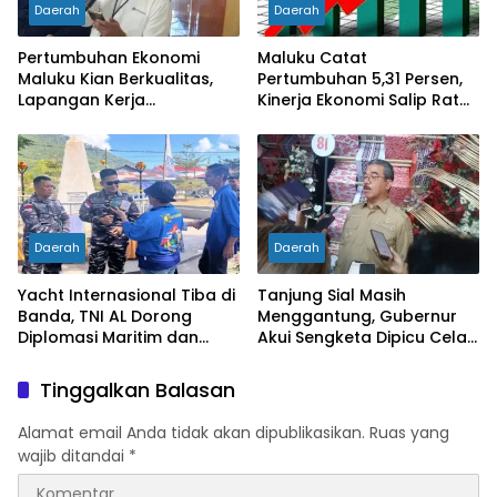
Daerah
Daerah
Pertumbuhan Ekonomi
Maluku Catat
Maluku Kian Berkualitas,
Pertumbuhan 5,31 Persen,
Lapangan Kerja
Kinerja Ekonomi Salip Rata-
Bertambah dan
Rata Nasional
Kemiskinan Turun
Daerah
Daerah
Yacht Internasional Tiba di
Tanjung Sial Masih
Banda, TNI AL Dorong
Menggantung, Gubernur
Diplomasi Maritim dan
Akui Sengketa Dipicu Celah
Pariwisata Maluku
UU Pemekaran
Tinggalkan Balasan
Alamat email Anda tidak akan dipublikasikan.
Ruas yang
wajib ditandai
*