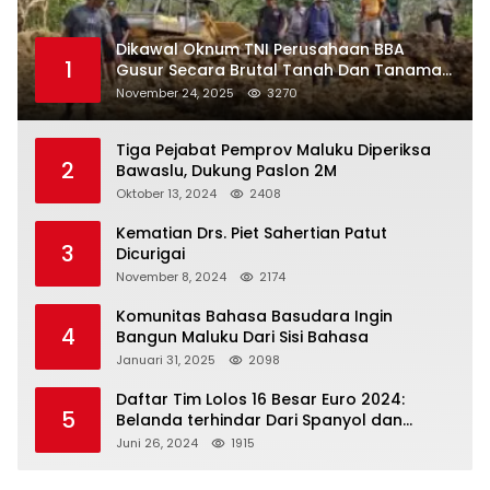
Dikawal Oknum TNI Perusahaan BBA
1
Gusur Secara Brutal Tanah Dan Tanaman
Warga, Akademisi Unpatti Minta Pangdam
November 24, 2025
3270
Tertibkan Anggotanya
Tiga Pejabat Pemprov Maluku Diperiksa
2
Bawaslu, Dukung Paslon 2M
Oktober 13, 2024
2408
Kematian Drs. Piet Sahertian Patut
3
Dicurigai
November 8, 2024
2174
Komunitas Bahasa Basudara Ingin
4
Bangun Maluku Dari Sisi Bahasa
Januari 31, 2025
2098
Daftar Tim Lolos 16 Besar Euro 2024:
5
Belanda terhindar Dari Spanyol dan
Ingriss, Prancis Bertemu Belgia
Juni 26, 2024
1915