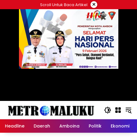
Langsung
×
Scroll Untuk Baca Artikel
ke
konten
Headline
Daerah
Amboina
Politik
Ekonomi