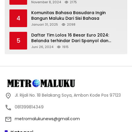
November 8, 2024
2175
Komunitas Bahasa Basudara Ingin
4
Bangun Maluku Dari Sisi Bahasa
Januari 31, 2025
2098
Daftar Tim Lolos 16 Besar Euro 2024:
5
Belanda terhindar Dari Spanyol dan
Ingriss, Prancis Bertemu Belgia
Juni 26, 2024
1915
Jl. Rijali No. 18 Belakang Soya, Ambon Kode Pos 97123
081399814349
metromalukunews@gmail.com