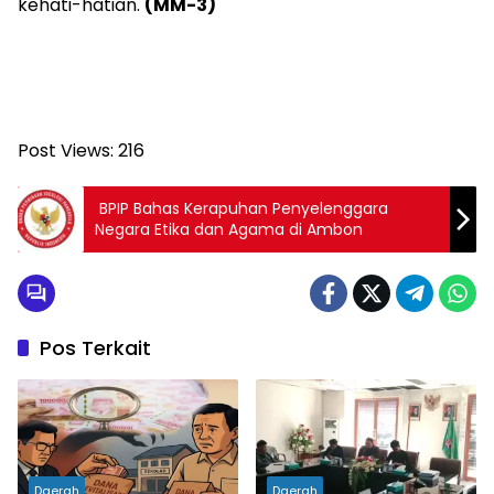
kehati-hatian.
(MM-3)
Post Views:
216
BPIP Bahas Kerapuhan Penyelenggara
Negara Etika dan Agama di Ambon
Pos Terkait
Daerah
Daerah