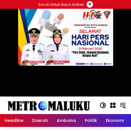
Langsung
×
Scroll Untuk Baca Artikel
ke
konten
Headline
Daerah
Amboina
Politik
Ekonomi