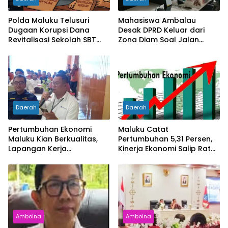
Polda Maluku Telusuri
Mahasiswa Ambalau
Dugaan Korupsi Dana
Desak DPRD Keluar dari
Revitalisasi Sekolah SBT
Zona Diam Soal Jalan
Rp27 Miliar, Kadisdik
Lingkar
Diperiksa
Daerah
Daerah
Pertumbuhan Ekonomi
Maluku Catat
Maluku Kian Berkualitas,
Pertumbuhan 5,31 Persen,
Lapangan Kerja
Kinerja Ekonomi Salip Rata-
Bertambah dan
Rata Nasional
Kemiskinan Turun
Amboina
Amboina