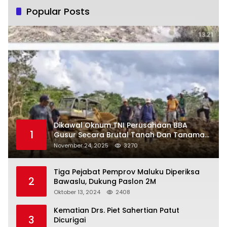
Popular Posts
Dikawal Oknum TNI Perusahaan BBA
1
Gusur Secara Brutal Tanah Dan Tanaman
Warga, Akademisi Unpatti Minta Pangdam
November 24, 2025
3270
Tertibkan Anggotanya
Tiga Pejabat Pemprov Maluku Diperiksa
2
Bawaslu, Dukung Paslon 2M
Oktober 13, 2024
2408
Kematian Drs. Piet Sahertian Patut
3
Dicurigai