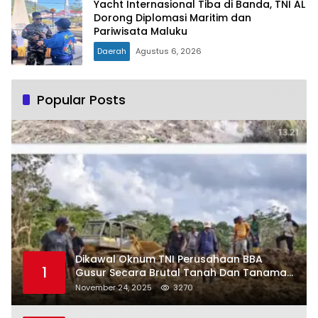
Yacht Internasional Tiba di Banda, TNI AL
Dorong Diplomasi Maritim dan
Pariwisata Maluku
Daerah
Agustus 6, 2026
Popular Posts
Dikawal Oknum TNI Perusahaan BBA
1
Gusur Secara Brutal Tanah Dan Tanaman
Warga, Akademisi Unpatti Minta Pangdam
November 24, 2025
3270
Tertibkan Anggotanya