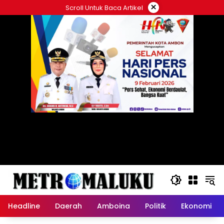
Langsung
×
Scroll Untuk Baca Artikel
ke
konten
Headline
Daerah
Amboina
Politik
Ekonomi