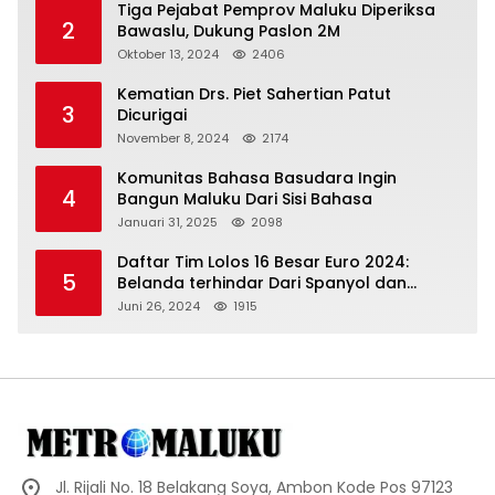
Tiga Pejabat Pemprov Maluku Diperiksa
2
Bawaslu, Dukung Paslon 2M
Oktober 13, 2024
2406
Kematian Drs. Piet Sahertian Patut
3
Dicurigai
November 8, 2024
2174
Komunitas Bahasa Basudara Ingin
4
Bangun Maluku Dari Sisi Bahasa
Januari 31, 2025
2098
Daftar Tim Lolos 16 Besar Euro 2024:
5
Belanda terhindar Dari Spanyol dan
Ingriss, Prancis Bertemu Belgia
Juni 26, 2024
1915
Jl. Rijali No. 18 Belakang Soya, Ambon Kode Pos 97123