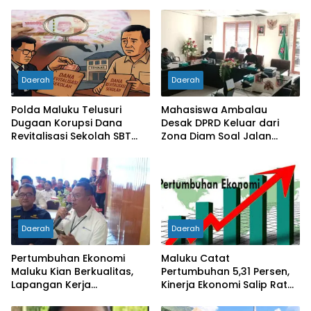
Daerah
Daerah
Polda Maluku Telusuri
Mahasiswa Ambalau
Dugaan Korupsi Dana
Desak DPRD Keluar dari
Revitalisasi Sekolah SBT
Zona Diam Soal Jalan
Rp27 Miliar, Kadisdik
Lingkar
Diperiksa
Daerah
Daerah
Pertumbuhan Ekonomi
Maluku Catat
Maluku Kian Berkualitas,
Pertumbuhan 5,31 Persen,
Lapangan Kerja
Kinerja Ekonomi Salip Rata-
Bertambah dan
Rata Nasional