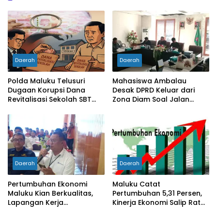
Daerah
Daerah
Polda Maluku Telusuri
Mahasiswa Ambalau
Dugaan Korupsi Dana
Desak DPRD Keluar dari
Revitalisasi Sekolah SBT
Zona Diam Soal Jalan
Rp27 Miliar, Kadisdik
Lingkar
Diperiksa
Daerah
Daerah
Pertumbuhan Ekonomi
Maluku Catat
Maluku Kian Berkualitas,
Pertumbuhan 5,31 Persen,
Lapangan Kerja
Kinerja Ekonomi Salip Rata-
Bertambah dan
Rata Nasional