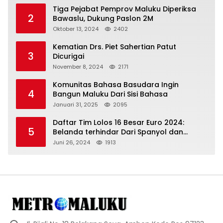
Tiga Pejabat Pemprov Maluku Diperiksa
2
Bawaslu, Dukung Paslon 2M
Oktober 13, 2024
2402
Kematian Drs. Piet Sahertian Patut
3
Dicurigai
November 8, 2024
2171
Komunitas Bahasa Basudara Ingin
4
Bangun Maluku Dari Sisi Bahasa
Januari 31, 2025
2095
Daftar Tim Lolos 16 Besar Euro 2024:
5
Belanda terhindar Dari Spanyol dan
Ingriss, Prancis Bertemu Belgia
Juni 26, 2024
1913