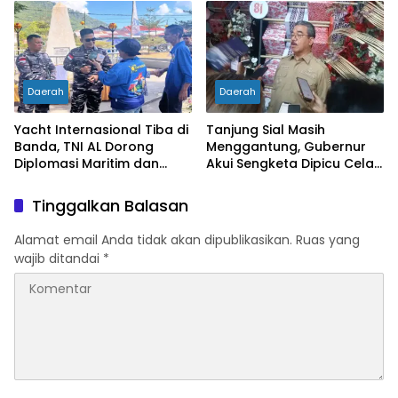
Kemiskinan Turun
Daerah
Daerah
Yacht Internasional Tiba di
Tanjung Sial Masih
Banda, TNI AL Dorong
Menggantung, Gubernur
Diplomasi Maritim dan
Akui Sengketa Dipicu Celah
Pariwisata Maluku
UU Pemekaran
Tinggalkan Balasan
Alamat email Anda tidak akan dipublikasikan.
Ruas yang
wajib ditandai
*