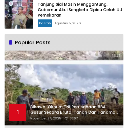
Tanjung Sial Masih Menggantung,
Gubernur Akui Sengketa Dipicu Celah UU
Pemekaran
Daerah
Agustus 5, 2026
Popular Posts
Dikawal Oknum TNI Perusahaan BBA
1
Gusur Secara Brutal Tanah Dan Tanaman
Warga, Akademisi Unpatti Minta Pangdam
November 24, 2025
3267
Tertibkan Anggotanya