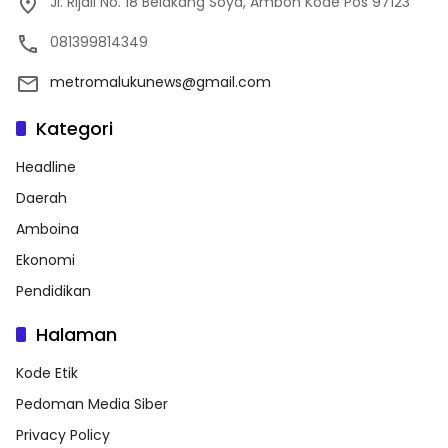
Jl. Rijali No. 18 Belakang Soya, Ambon Kode Pos 97123
081399814349
metromalukunews@gmail.com
Kategori
Headline
Daerah
Amboina
Ekonomi
Pendidikan
Halaman
Kode Etik
Pedoman Media Siber
Privacy Policy