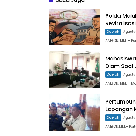
Polda Malu
Revitalisas
Daerah
Agustu
AMBON, MM. – Pe
Mahasiswa 
Diam Soal 
Daerah
Agustu
AMBON, MM. – M
Pertumbuha
Lapangan K
Daerah
Agustu
AMBON,MM.- Per