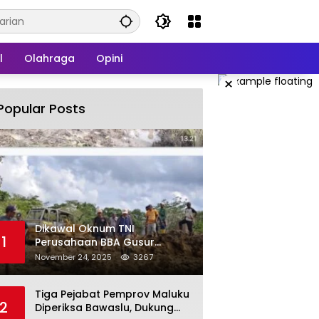
l
Olahraga
Opini
×
Popular Posts
Dikawal Oknum TNI
1
Perusahaan BBA Gusur
Secara Brutal Tanah Dan
November 24, 2025
3267
Tanaman Warga, Akademisi
Unpatti Minta Pangdam
Tiga Pejabat Pemprov Maluku
Tertibkan Anggotanya
2
Diperiksa Bawaslu, Dukung