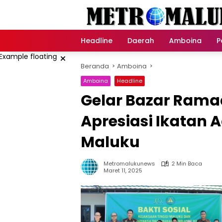
Langsung
ke
konten
Headline
Daerah
Amboina
P
×
Beranda
Amboina
Amboina
Headline
Gelar Bazar Ramad
Apresiasi Ikatan
Maluku
Metromalukunews
2 Min Baca
Maret 11, 2025