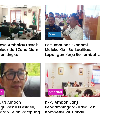
h
Daerah
swa Ambalau Desak
Pertumbuhan Ekonomi
luar dari Zona Diam
Maluku Kian Berkualitas,
lan Lingkar
Lapangan Kerja Bertambah
dan Kemiskinan Turun
na
Amboina
 UKN Ambon
KPPJ Ambon Janji
gu Restu Presiden,
Pendampingan: Kuasai Mini
ratan Telah Rampung
Kompetisi, Wujudkan