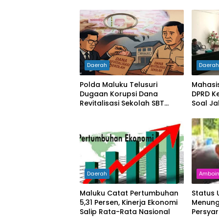
Daerah
Daera
Polda Maluku Telusuri
Mahasi
Dugaan Korupsi Dana
DPRD Ke
Revitalisasi Sekolah SBT
Soal Ja
Rp27 Miliar, Kadisdik
Diperiksa
Daerah
Amboi
Maluku Catat Pertumbuhan
Status
5,31 Persen, Kinerja Ekonomi
Menung
Salip Rata-Rata Nasional
Persya