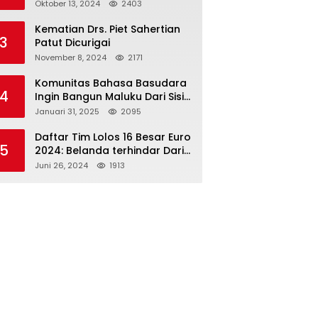
Paslon 2M
Oktober 13, 2024
2403
Kematian Drs. Piet Sahertian
3
Patut Dicurigai
November 8, 2024
2171
Komunitas Bahasa Basudara
4
Ingin Bangun Maluku Dari Sisi
Bahasa
Januari 31, 2025
2095
Daftar Tim Lolos 16 Besar Euro
5
2024: Belanda terhindar Dari
Spanyol dan Ingriss, Prancis
Juni 26, 2024
1913
Bertemu Belgia