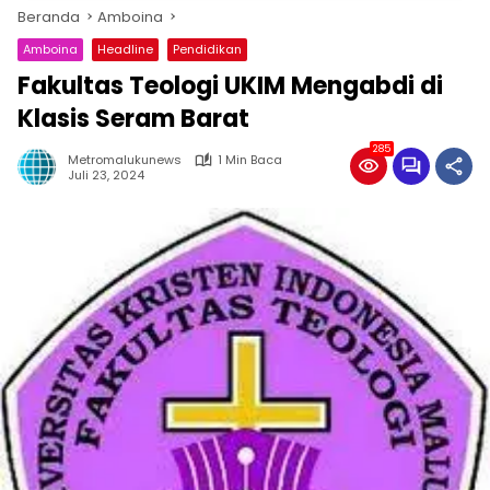
Beranda
Amboina
Amboina
Headline
Pendidikan
Fakultas Teologi UKIM Mengabdi di
Klasis Seram Barat
285
Metromalukunews
1 Min Baca
Juli 23, 2024