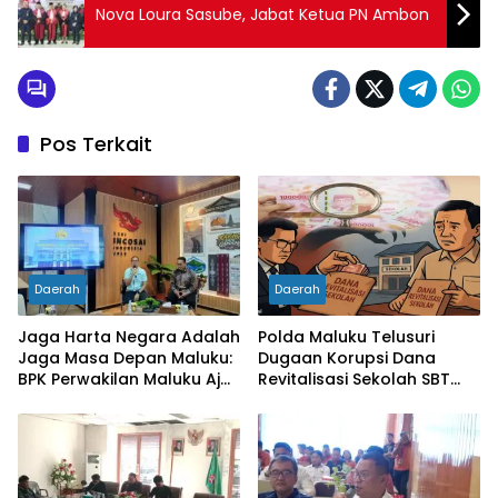
Nova Loura Sasube, Jabat Ketua PN Ambon
Pos Terkait
Daerah
Daerah
Jaga Harta Negara Adalah
Polda Maluku Telusuri
Jaga Masa Depan Maluku:
Dugaan Korupsi Dana
BPK Perwakilan Maluku Ajak
Revitalisasi Sekolah SBT
Media Jadi Mitra
Rp27 Miliar, Kadisdik
Pengawasan Kritis dan
Diperiksa
Berimbang