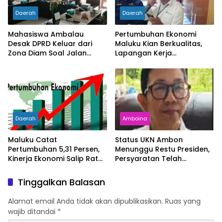
Daerah
Daerah
Mahasiswa Ambalau
Pertumbuhan Ekonomi
Desak DPRD Keluar dari
Maluku Kian Berkualitas,
Zona Diam Soal Jalan
Lapangan Kerja
Lingkar
Bertambah dan
Kemiskinan Turun
Daerah
Amboina
Maluku Catat
Status UKN Ambon
Pertumbuhan 5,31 Persen,
Menunggu Restu Presiden,
Kinerja Ekonomi Salip Rata-
Persyaratan Telah
Rata Nasional
Rampung
Tinggalkan Balasan
Alamat email Anda tidak akan dipublikasikan.
Ruas yang
wajib ditandai
*