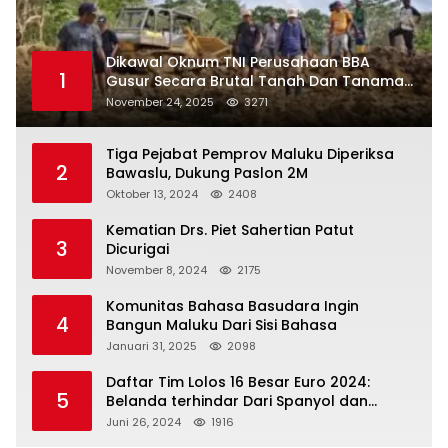
Dikawal Oknum TNI Perusahaan BBA
1
Gusur Secara Brutal Tanah Dan Tanaman
Warga, Akademisi Unpatti Minta Pangdam
November 24, 2025
3271
Tertibkan Anggotanya
Tiga Pejabat Pemprov Maluku Diperiksa
2
Bawaslu, Dukung Paslon 2M
Oktober 13, 2024
2408
Kematian Drs. Piet Sahertian Patut
3
Dicurigai
November 8, 2024
2175
Komunitas Bahasa Basudara Ingin
4
Bangun Maluku Dari Sisi Bahasa
Januari 31, 2025
2098
Daftar Tim Lolos 16 Besar Euro 2024:
5
Belanda terhindar Dari Spanyol dan
Ingriss, Prancis Bertemu Belgia
Juni 26, 2024
1916