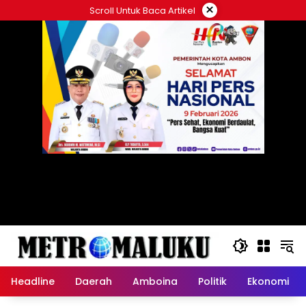
Langsung
×
Scroll Untuk Baca Artikel
ke
konten
Headline
Daerah
Amboina
Politik
Ekonomi